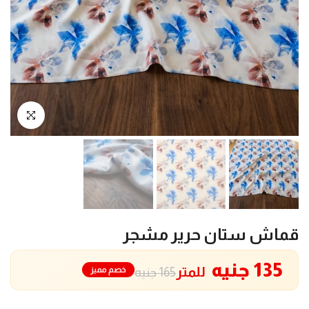
انقر للتكبير
قماش ستان حرير مشجر
135 جنيه
للمتر
خصم مميز
165 جنيه