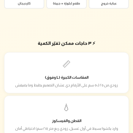
عباية خروج
طقم (بلوزة + جيبة)
كارديجان
⚡ ٣ حاجات ممكن تغيّر الكمية
📏
المقاسات الكبيرة (L وفوق)
زودي من ٢٥ لـ٥٠ سم على الأرقام دي عشان التصميم يظبط وما يضيقش
💧
القطن والفيسكوز
وارد يكشوا بسيط في أول غسيل، زودي ربع متر (٢٥ سم) احتياطي أمان