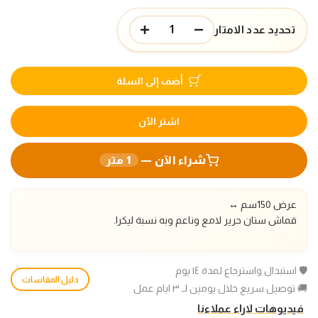
تحديد عدد الامتار
أضف إلى السلة
اشتر الآن
شراء الآن —
1
متر
عرض 150سم
↔️
قماش ستان حرير لامع وناعم وبه نسبة ليكرا.
🛡️ استبدال واسترجاع لمدة ١٤ يوم
دليل المقاسات
🚚 توصيل سريع خلال يومين لـ ٣ ايام عمل
فيديوهات لاراء عملاءنا