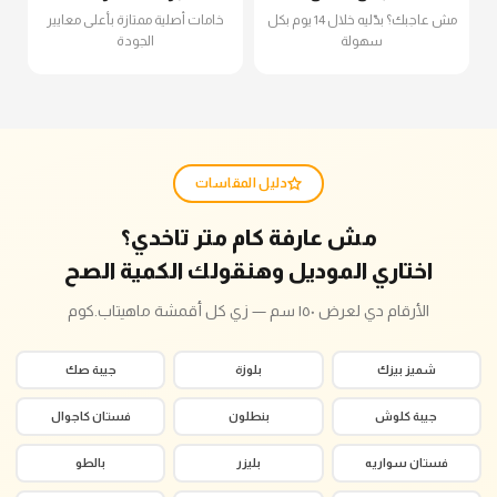
مش عاجبك؟ بدّليه خلال 14 يوم بكل
خامات أصلية ممتازة بأعلى معايير
سهولة
الجودة
دليل المقاسات
مش عارفة كام متر تاخدي؟
اختاري الموديل وهنقولك الكمية الصح
الأرقام دي لعرض ١٥٠ سم — زي كل أقمشة ماهيتاب.كوم
شميز بيزك
بلوزة
جيبة صك
جيبة كلوش
بنطلون
فستان كاجوال
فستان سواريه
بليزر
بالطو