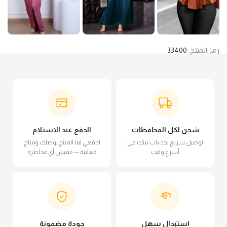
رمز المنتج:
33400
شحن لكل المحافظات
الدفع عند الاستلام
توصيل سريع لحد باب بيتك في
ادفعي لما المنتج يوصلك ومتاح
أسرع وقت
معاينة — مفيش أي مخاطرة
استبدال سهل
جودة مضمونة