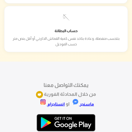
🪡
حساب البطانة
بتتحسب منفصلة، وعادة بتاخد نفس كمية القماش الخارجي أو أقل بنص متر
حسب الموديل
يمكنك التواصل معنا
من خلال المحادثة الفورية
او
ماسنجر
انستاجرام