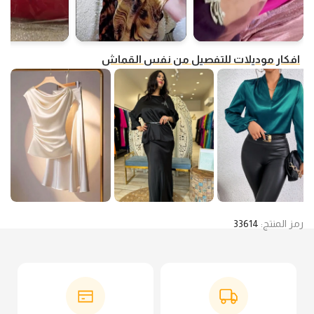
افكار موديلات للتفصيل من نفس القماش
رمز المنتج:
33614