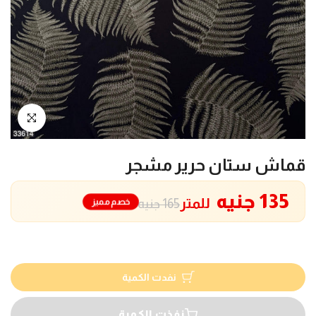
انقر للتكبير
قماش ستان حرير مشجر
135 جنيه
للمتر
خصم مميز
165 جنيه
نفدت الكمية
نفذت الكمية