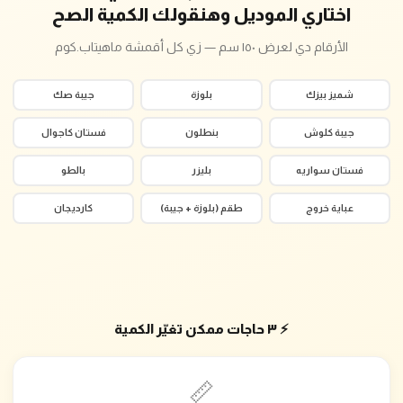
اختاري الموديل وهنقولك الكمية الصح
الأرقام دي لعرض ١٥٠ سم — زي كل أقمشة ماهيتاب.كوم
شميز بيزك
بلوزة
جيبة صك
جيبة كلوش
بنطلون
فستان كاجوال
فستان سواريه
بليزر
بالطو
عباية خروج
طقم (بلوزة + جيبة)
كارديجان
⚡ ٣ حاجات ممكن تغيّر الكمية
📏