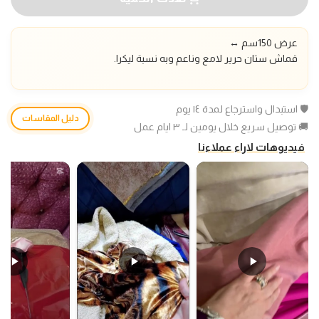
عرض 150سم
↔️
قماش ستان حرير لامع وناعم وبه نسبة ليكرا.
🛡️ استبدال واسترجاع لمدة ١٤ يوم
دليل المقاسات
🚚 توصيل سريع خلال يومين لـ ٣ ايام عمل
فيديوهات لاراء عملاءنا