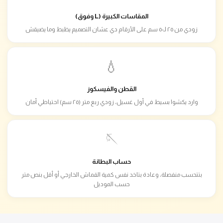
المقاسات الكبيرة (L وفوق)
زودي من ٢٥ لـ٥٠ سم على الأرقام دي عشان التصميم يظبط وما يضيقش
💧
القطن والفيسكوز
وارد يكشوا بسيط في أول غسيل، زودي ربع متر (٢٥ سم) احتياطي أمان
🪡
حساب البطانة
بتتحسب منفصلة، وعادة بتاخد نفس كمية القماش الخارجي أو أقل بنص متر
حسب الموديل