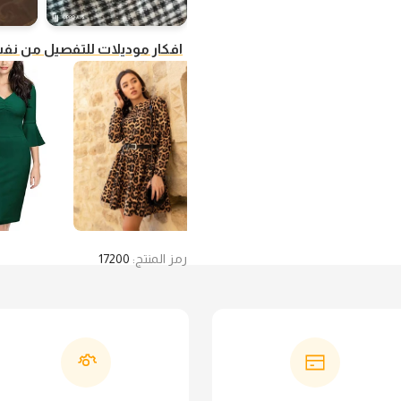
افكار موديلات للتفصيل من ن
رمز المنتج:
17200