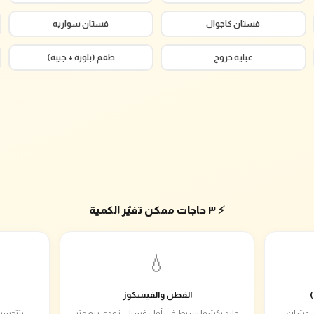
فستان كاجوال
فستان سواريه
عباية خروج
طقم (بلوزة + جيبة)
⚡ ٣ حاجات ممكن تغيّر الكمية
💧
القطن والفيسكوز
ام دي عشان
وارد يكشوا بسيط في أول غسيل، زودي ربع متر
بتتحسب