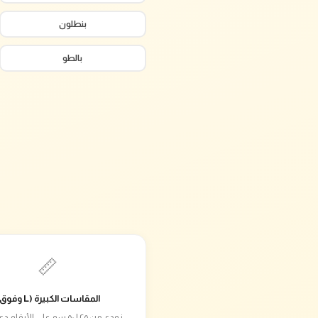
بنطلون
بالطو
📏
المقاسات الكبيرة (L وفوق)
زودي من ٢٥ لـ٥٠ سم على الأرق