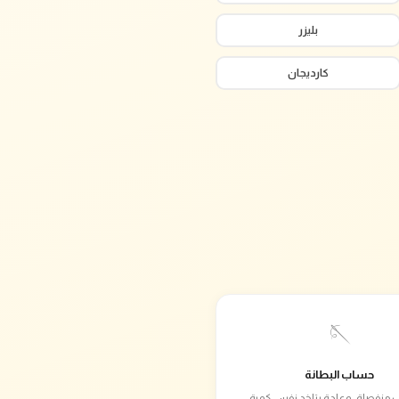
بليزر
كارديجان
🪡
حساب البطانة
 منفصلة، وعادة بتاخد نفس كمية