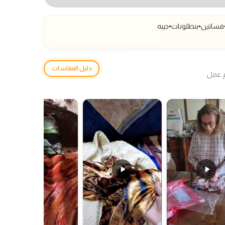
فساتين▪️بنطلونات
▪️جيبه
دليل المقاسات