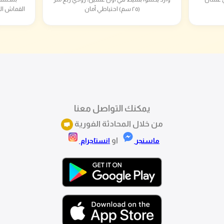
(٢٥ سم) احتياطي أمان
القماش ال
يمكنك التواصل معنا
من خلال المحادثة الفورية
او
ماسنجر
انستاجرام