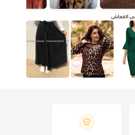
فس القماش