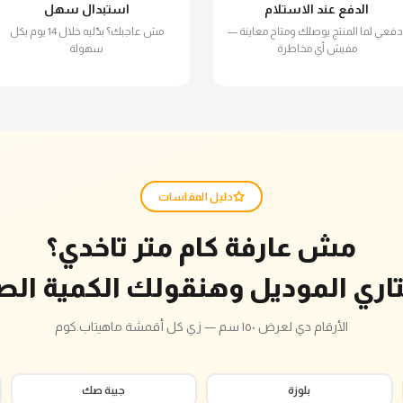
الدفع عند الاستلام
استبدال سهل
دفعي لما المنتج يوصلك ومتاح معاينة —
مش عاجبك؟ بدّليه خلال 14 يوم بكل
مفيش أي مخاطرة
سهولة
دليل المقاسات
مش عارفة كام متر تاخدي؟
تاري الموديل وهنقولك الكمية الص
الأرقام دي لعرض ١٥٠ سم — زي كل أقمشة ماهيتاب.كوم
بلوزة
جيبة صك