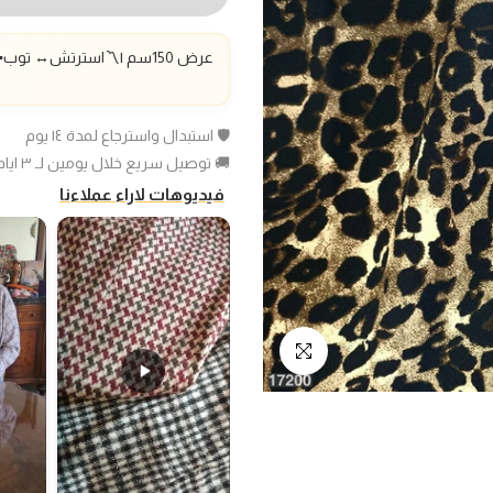
عرض 150سم |〽️استرتش
↔️
توب▪️
🛡️ استبدال واسترجاع لمدة ١٤ يوم
🚚 توصيل سريع خلال يومين لـ ٣ ايام عمل
فيديوهات لاراء عملاءنا
انقر للتكبير