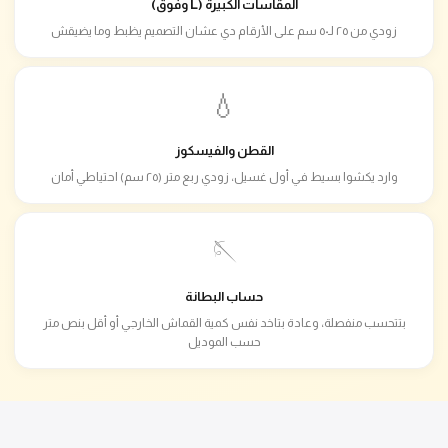
المقاسات الكبيرة (L وفوق)
زودي من ٢٥ لـ٥٠ سم على الأرقام دي عشان التصميم يظبط وما يضيقش
💧
القطن والفيسكوز
وارد يكشوا بسيط في أول غسيل، زودي ربع متر (٢٥ سم) احتياطي أمان
🪡
حساب البطانة
بتتحسب منفصلة، وعادة بتاخد نفس كمية القماش الخارجي أو أقل بنص متر
حسب الموديل