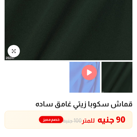
Play
انقر للتكبير
قماش سكوبا زيتي غامق ساده
90 جنيه
للمتر
خصم مميز
100 جنيه