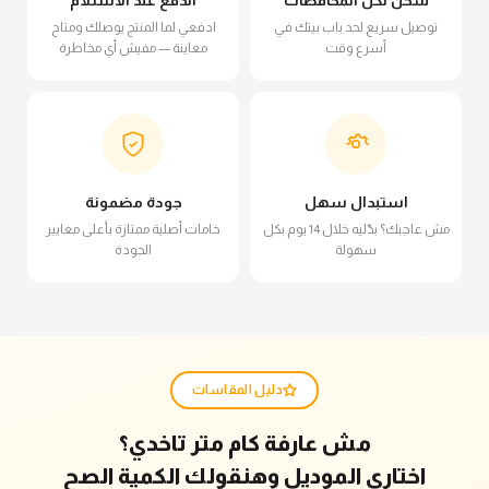
توصيل سريع لحد باب بيتك في
ادفعي لما المنتج يوصلك ومتاح
أسرع وقت
معاينة — مفيش أي مخاطرة
استبدال سهل
جودة مضمونة
مش عاجبك؟ بدّليه خلال 14 يوم بكل
خامات أصلية ممتازة بأعلى معايير
سهولة
الجودة
دليل المقاسات
مش عارفة كام متر تاخدي؟
اختاري الموديل وهنقولك الكمية الصح