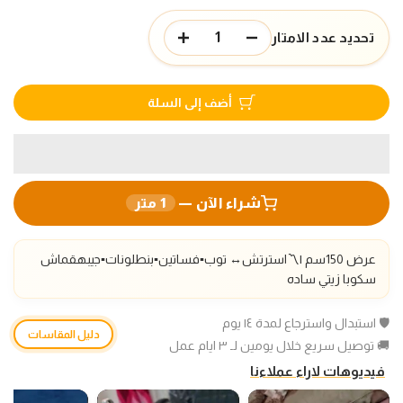
تحديد عدد الامتار
أضف إلى السلة
شراء الآن —
1
متر
عرض 150سم |〽️استرتش
↔️
توب▪️فساتين▪️بنطلونات
▪️جيبه
قماش
سكوبا زيتي ساده
🛡️ استبدال واسترجاع لمدة ١٤ يوم
دليل المقاسات
🚚 توصيل سريع خلال يومين لـ ٣ ايام عمل
فيديوهات لاراء عملاءنا