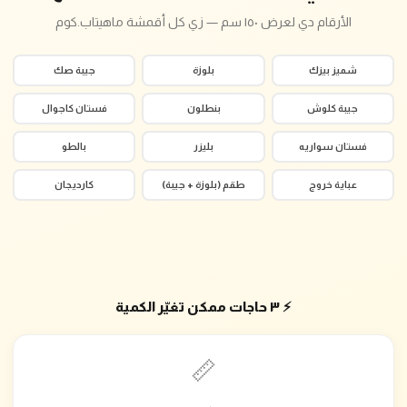
الأرقام دي لعرض ١٥٠ سم — زي كل أقمشة ماهيتاب.كوم
شميز بيزك
بلوزة
جيبة صك
جيبة كلوش
بنطلون
فستان كاجوال
فستان سواريه
بليزر
بالطو
عباية خروج
طقم (بلوزة + جيبة)
كارديجان
⚡ ٣ حاجات ممكن تغيّر الكمية
📏