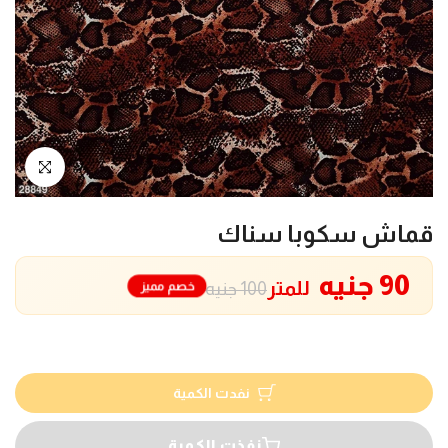
انقر للتكبير
قماش سكوبا سناك
90 جنيه
للمتر
خصم مميز
100 جنيه
نفدت الكمية
نفذت الكمية