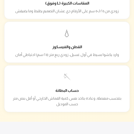
المقاسات الكبيرة (L وفوق)
زودي من ٢٥ لـ٥٠ سم على الأرقام دي عشان التصميم يظبط وما يضيقش
💧
القطن والفيسكوز
وارد يكشوا بسيط في أول غسيل، زودي ربع متر (٢٥ سم) احتياطي أمان
🪡
حساب البطانة
بتتحسب منفصلة، وعادة بتاخد نفس كمية القماش الخارجي أو أقل بنص متر
حسب الموديل