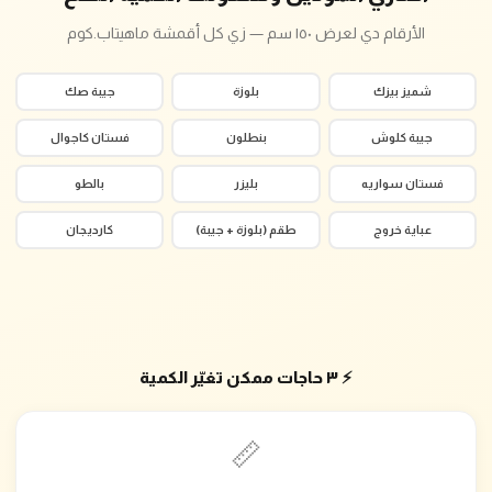
الأرقام دي لعرض ١٥٠ سم — زي كل أقمشة ماهيتاب.كوم
شميز بيزك
بلوزة
جيبة صك
جيبة كلوش
بنطلون
فستان كاجوال
فستان سواريه
بليزر
بالطو
عباية خروج
طقم (بلوزة + جيبة)
كارديجان
⚡ ٣ حاجات ممكن تغيّر الكمية
📏