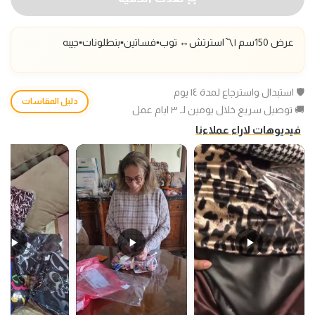
عرض 150سم |〽️استرتش
↔️
توب▪️فساتين▪️بنطلونات
▪️جيبه
🛡️ استبدال واسترجاع لمدة ١٤ يوم
دليل المقاسات
🚚 توصيل سريع خلال يومين لـ ٣ ايام عمل
فيديوهات لاراء عملاءنا