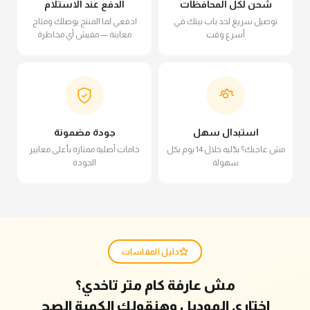
شحن لكل المحافظات
الدفع عند الاستلام
توصيل سريع لحد باب بيتك في
ادفعي لما المنتج يوصلك ومتاح
أسرع وقت
معاينة — مفيش أي مخاطرة
استبدال سهل
جودة مضمونة
مش عاجبك؟ بدّليه خلال 14 يوم بكل
خامات أصلية ممتازة بأعلى معايير
سهولة
الجودة
دليل المقاسات
مش عارفة كام متر تاخدي؟
اختاري الموديل وهنقولك الكمية الصح