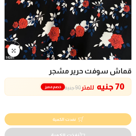
انقر للتكبير
قماش سوفت حرير مشجر
70 جنيه
للمتر
خصم مميز
90 جنيه
نفدت الكمية
نفذت الكمية