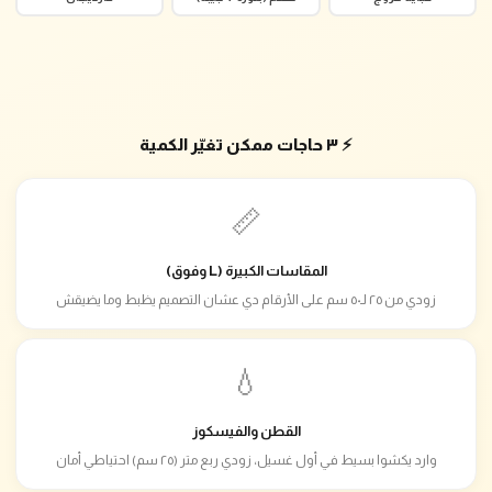
⚡ ٣ حاجات ممكن تغيّر الكمية
📏
المقاسات الكبيرة (L وفوق)
زودي من ٢٥ لـ٥٠ سم على الأرقام دي عشان التصميم يظبط وما يضيقش
💧
القطن والفيسكوز
وارد يكشوا بسيط في أول غسيل، زودي ربع متر (٢٥ سم) احتياطي أمان