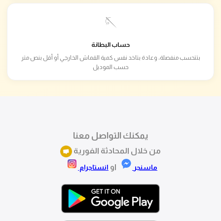
🪡
حساب البطانة
بتتحسب منفصلة، وعادة بتاخد نفس كمية القماش الخارجي أو أقل بنص متر
حسب الموديل
يمكنك التواصل معنا
من خلال المحادثة الفورية
او
ماسنجر
انستاجرام