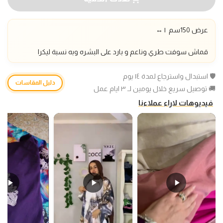
عرض 150سم |
↔️
قماش سوفت طري وناعم و بارد على البشره وبه نسبة ليكرا
🛡️ استبدال واسترجاع لمدة ١٤ يوم
دليل المقاسات
🚚 توصيل سريع خلال يومين لـ ٣ ايام عمل
فيديوهات لاراء عملاءنا