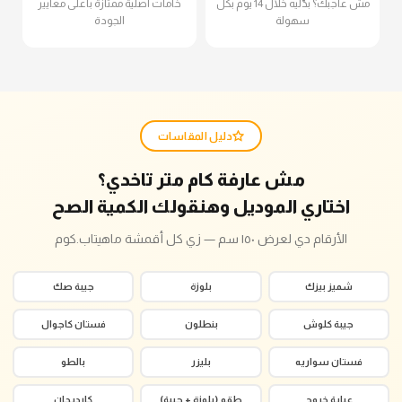
مش عاجبك؟ بدّليه خلال 14 يوم بكل
خامات أصلية ممتازة بأعلى معايير
سهولة
الجودة
دليل المقاسات
مش عارفة كام متر تاخدي؟
اختاري الموديل وهنقولك الكمية الصح
الأرقام دي لعرض ١٥٠ سم — زي كل أقمشة ماهيتاب.كوم
شميز بيزك
بلوزة
جيبة صك
جيبة كلوش
بنطلون
فستان كاجوال
فستان سواريه
بليزر
بالطو
عباية خروج
طقم (بلوزة + جيبة)
كارديجان