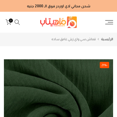
الانتقال
شحن مجاني لاي اوردر فوق الـ 2000 جنيه
إلى
المحتوى
0
الرئيسية
قماش سي واي زيتي غامق ساده
-21%