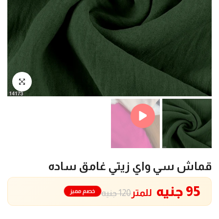
Play
انقر للتكبير
قماش سي واي زيتي غامق ساده
95 جنيه
للمتر
خصم مميز
120 جنيه