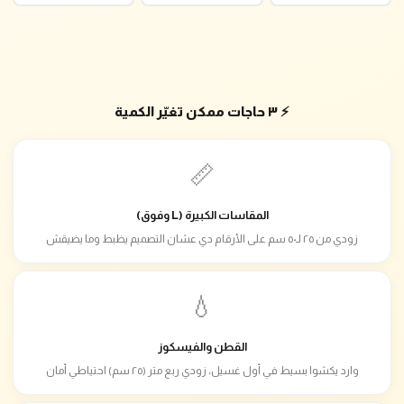
⚡ ٣ حاجات ممكن تغيّر الكمية
📏
المقاسات الكبيرة (L وفوق)
زودي من ٢٥ لـ٥٠ سم على الأرقام دي عشان التصميم يظبط وما يضيقش
💧
القطن والفيسكوز
وارد يكشوا بسيط في أول غسيل، زودي ربع متر (٢٥ سم) احتياطي أمان