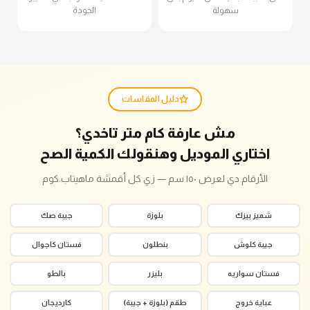
سهولة
الجودة
دليل المقاسات
مش عارفة كام متر تاخدي؟
اختاري الموديل وهنقولك الكمية الصح
الأرقام دي لعرض ١٥٠ سم — زي كل أقمشة ماهيتاب.كوم
شميز بيزك
بلوزة
جيبة صك
جيبة كلوش
بنطلون
فستان كاجوال
فستان سواريه
بليزر
بالطو
عباية خروج
طقم (بلوزة + جيبة)
كارديجان