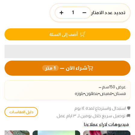
تحديد عدد الامتار
أضف إلى السلة
شراء الآن —
1
متر
عرض 150سم
↔️
فستان▪️قميص▪️بنطلون▪️بلوزه
🛡️ استبدال واسترجاع لمدة ١٤ يوم
دليل المقاسات
🚚 توصيل سريع خلال يومين لـ ٣ ايام عمل
فيديوهات لاراء عملاءنا