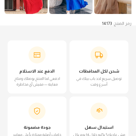
رمز المنتج:
14173
شحن لكل المحافظات
الدفع عند الاستلام
توصيل سريع لحد باب بيتك في
ادفعي لما المنتج يوصلك ومتاح
أسرع وقت
معاينة — مفيش أي مخاطرة
استبدال سهل
جودة مضمونة
مش عاجبك؟ بدّليه خلال 14 يوم بكل
خامات أصلية ممتازة بأعلى معايير