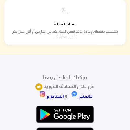
🪡
حساب البطانة
بتتحسب منفصلة، وعادة بتاخد نفس كمية القماش الخارجي أو أقل بنص متر
حسب الموديل
يمكنك التواصل معنا
من خلال المحادثة الفورية
او
ماسنجر
انستاجرام