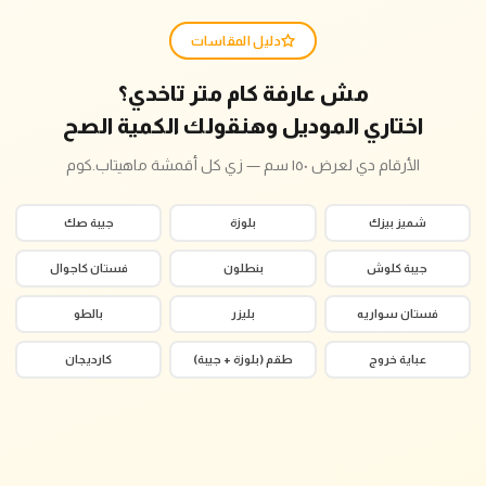
دليل المقاسات
مش عارفة كام متر تاخدي؟
اختاري الموديل وهنقولك الكمية الصح
الأرقام دي لعرض ١٥٠ سم — زي كل أقمشة ماهيتاب.كوم
شميز بيزك
بلوزة
جيبة صك
جيبة كلوش
بنطلون
فستان كاجوال
فستان سواريه
بليزر
بالطو
عباية خروج
طقم (بلوزة + جيبة)
كارديجان