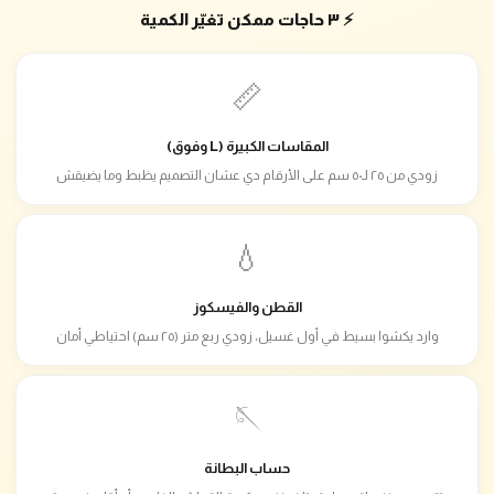
⚡ ٣ حاجات ممكن تغيّر الكمية
📏
المقاسات الكبيرة (L وفوق)
زودي من ٢٥ لـ٥٠ سم على الأرقام دي عشان التصميم يظبط وما يضيقش
💧
القطن والفيسكوز
وارد يكشوا بسيط في أول غسيل، زودي ربع متر (٢٥ سم) احتياطي أمان
🪡
حساب البطانة