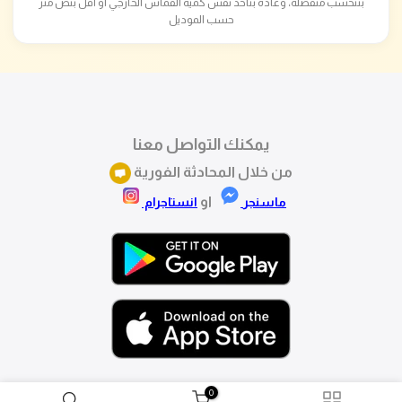
بتتحسب منفصلة، وعادة بتاخد نفس كمية القماش الخارجي أو أقل بنص متر
حسب الموديل
يمكنك التواصل معنا
من خلال المحادثة الفورية
او
ماسنجر
انستاجرام
0