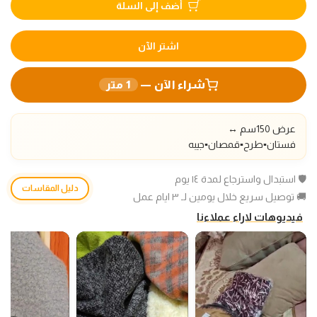
أضف إلى السلة
اشتر الآن
شراء الآن —
1
متر
عرض 150سم ↔️
فستان▪️طرح
▪️قمصان▪️جيبه
🛡️ استبدال واسترجاع لمدة ١٤ يوم
دليل المقاسات
🚚 توصيل سريع خلال يومين لـ ٣ ايام عمل
فيديوهات لاراء عملاءنا