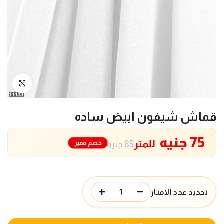
انقر للتكبير
قماش شيفون ابيض ساده
75 جنيه
للمتر
خصم مميز
85 جنيه
تحديد عدد الامتار