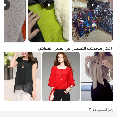
افكار موديلات للتفصيل من نفس القماش
رمز المنتج:
11133