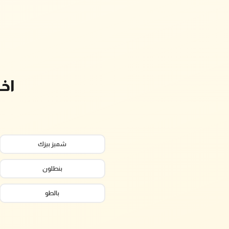
اخ
شميز بيزك
بنطلون
بالطو