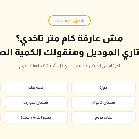
دليل المقاسات
مش عارفة كام متر تاخدي؟
تاري الموديل وهنقولك الكمية الص
الأرقام دي لعرض ١٥٠ سم — زي كل أقمشة ماهيتاب.كوم
بلوزة
جيبة صك
فستان كاجوال
فستان سواريه
عباية خروج
طقم (بلوزة + جيبة)