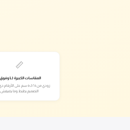
📏
المقاسات الكبيرة (L وفوق)
زودي من ٢٥ لـ٥٠ سم على الأرق
التصميم يظبط وما يضيقش