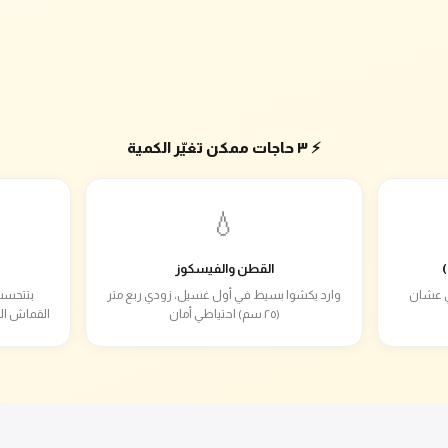
⚡ ٣ حاجات ممكن تغيّر الكمية
💧
القطن والفيسكوز
ام دي عشان
وارد يكشوا بسيط في أول غسيل، زودي ربع متر
بتتحسب
(٢٥ سم) احتياطي أمان
القماش ال