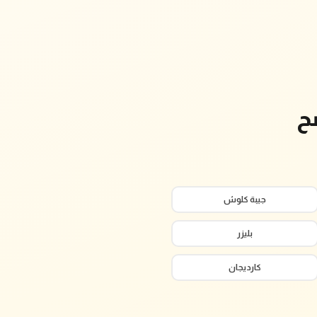
ح
جيبة كلوش
بليزر
كارديجان