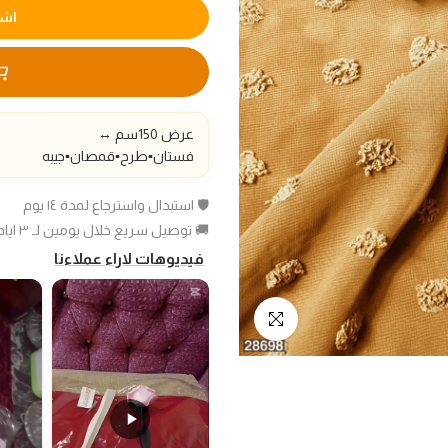
اشت
عرض 150سم ↔️
فستان▪️طرح
▪️قمصان▪️جيبه
🛡️ استبدال واسترجاع لمدة ١٤ يوم
🚚 توصيل سريع خلال يومين لـ ٣ ايام عمل
فيديوهات لاراء عملاءنا
انقر للتكبير