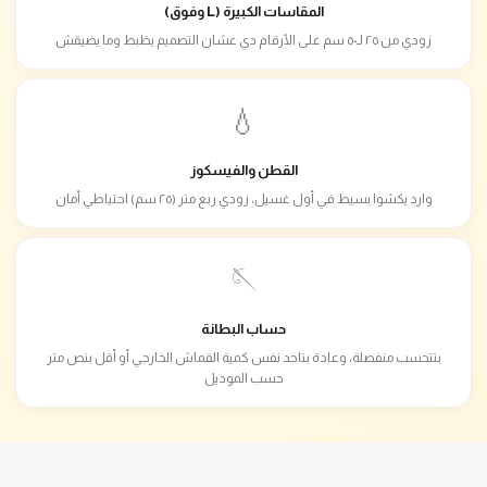
المقاسات الكبيرة (L وفوق)
زودي من ٢٥ لـ٥٠ سم على الأرقام دي عشان التصميم يظبط وما يضيقش
💧
القطن والفيسكوز
وارد يكشوا بسيط في أول غسيل، زودي ربع متر (٢٥ سم) احتياطي أمان
🪡
حساب البطانة
بتتحسب منفصلة، وعادة بتاخد نفس كمية القماش الخارجي أو أقل بنص متر
حسب الموديل