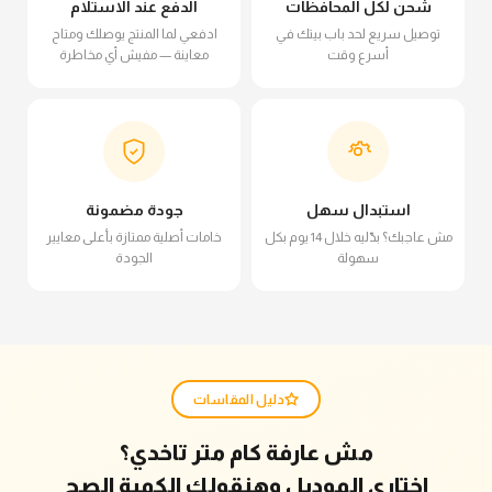
شحن لكل المحافظات
الدفع عند الاستلام
توصيل سريع لحد باب بيتك في
ادفعي لما المنتج يوصلك ومتاح
أسرع وقت
معاينة — مفيش أي مخاطرة
استبدال سهل
جودة مضمونة
مش عاجبك؟ بدّليه خلال 14 يوم بكل
خامات أصلية ممتازة بأعلى معايير
سهولة
الجودة
دليل المقاسات
مش عارفة كام متر تاخدي؟
اختاري الموديل وهنقولك الكمية الصح