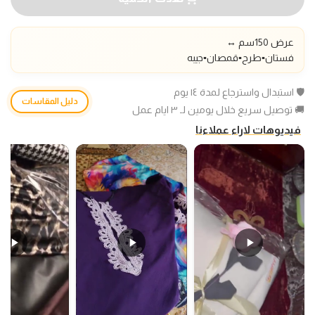
عرض 150سم ↔️
فستان▪️طرح
▪️قمصان▪️جيبه
🛡️ استبدال واسترجاع لمدة ١٤ يوم
دليل المقاسات
🚚 توصيل سريع خلال يومين لـ ٣ ايام عمل
فيديوهات لاراء عملاءنا