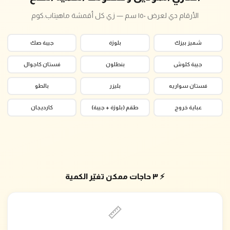
الأرقام دي لعرض ١٥٠ سم — زي كل أقمشة ماهيتاب.كوم
شميز بيزك
بلوزة
جيبة صك
جيبة كلوش
بنطلون
فستان كاجوال
فستان سواريه
بليزر
بالطو
عباية خروج
طقم (بلوزة + جيبة)
كارديجان
⚡ ٣ حاجات ممكن تغيّر الكمية
📏