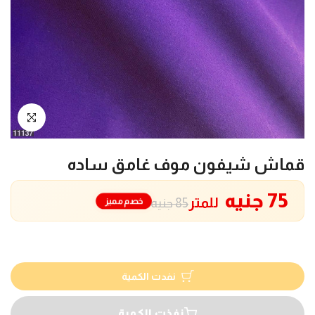
انقر للتكبير
قماش شيفون موف غامق ساده
75 جنيه
للمتر
خصم مميز
85 جنيه
نفدت الكمية
نفذت الكمية