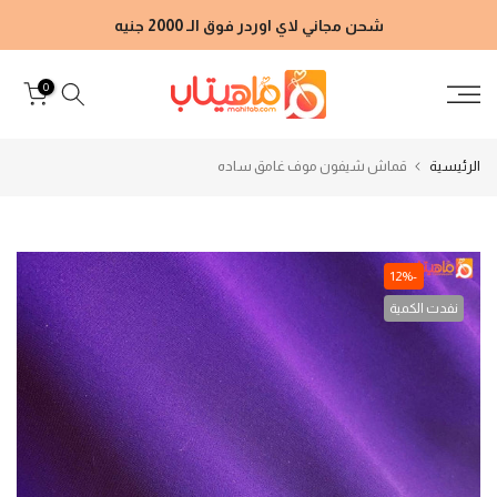
الانتقال
شحن مجاني لاي اوردر فوق الـ 2000 جنيه
إلى
المحتوى
0
الرئيسية
قماش شيفون موف غامق ساده
-12%
نفدت الكمية