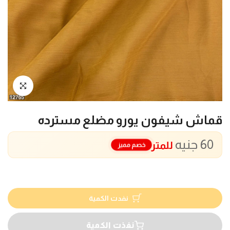
انقر للتكبير
قماش شيفون يورو مضلع مسترده
60 جنيه
للمتر
خصم مميز
نفدت الكمية
نفذت الكمية