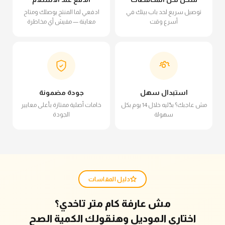
توصيل سريع لحد باب بيتك في
ادفعي لما المنتج يوصلك ومتاح
أسرع وقت
معاينة — مفيش أي مخاطرة
استبدال سهل
جودة مضمونة
مش عاجبك؟ بدّليه خلال 14 يوم بكل
خامات أصلية ممتازة بأعلى معايير
سهولة
الجودة
دليل المقاسات
مش عارفة كام متر تاخدي؟
اختاري الموديل وهنقولك الكمية الصح