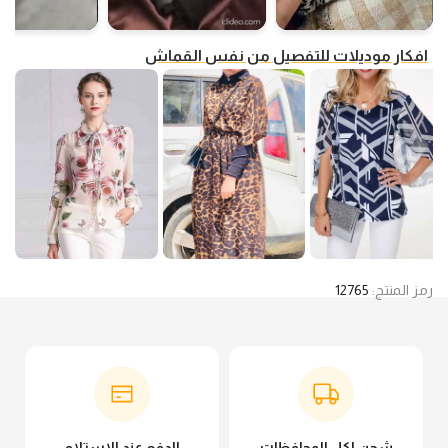
افكار موديلات للتفصيل من نفس القماش
رمز المنتج:
12765
شحن لكل المحافظات
الدفع عند الاستلام