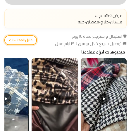
عرض 150سم ↔️
فستان▪️طرح
▪️قمصان▪️جيبه
🛡️ استبدال واسترجاع لمدة ١٤ يوم
دليل المقاسات
🚚 توصيل سريع خلال يومين لـ ٣ ايام عمل
فيديوهات لاراء عملاءنا