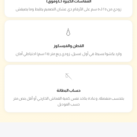
المقاسات الكبيرة (L وفوق)
زودي من ٢٥ لـ٥٠ سم على الأرقام دي عشان التصميم يظبط وما يضيقش
💧
القطن والفيسكوز
وارد يكشوا بسيط في أول غسيل، زودي ربع متر (٢٥ سم) احتياطي أمان
🪡
حساب البطانة
بتتحسب منفصلة، وعادة بتاخد نفس كمية القماش الخارجي أو أقل بنص متر
حسب الموديل