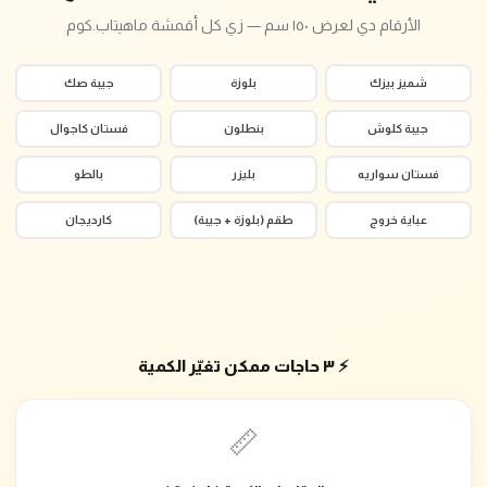
الأرقام دي لعرض ١٥٠ سم — زي كل أقمشة ماهيتاب.كوم
شميز بيزك
بلوزة
جيبة صك
جيبة كلوش
بنطلون
فستان كاجوال
فستان سواريه
بليزر
بالطو
عباية خروج
طقم (بلوزة + جيبة)
كارديجان
⚡ ٣ حاجات ممكن تغيّر الكمية
📏