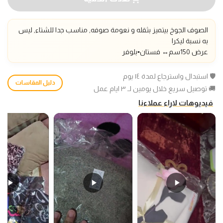
الصوف الجوخ بيتميز بثقله و نعومة صوفه, مناسب جدا للشتاء, ليس
به نسبة ليكرا
عرض 150سم
↔️
فستان▪️بلوفر
🛡️ استبدال واسترجاع لمدة ١٤ يوم
دليل المقاسات
🚚 توصيل سريع خلال يومين لـ ٣ ايام عمل
فيديوهات لاراء عملاءنا