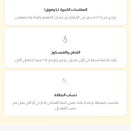
المقاسات الكبيرة (L وفوق)
زودي من ٢٥ لـ٥٠ سم على الأرقام دي عشان التصميم يظبط وما يضيقش
💧
القطن والفيسكوز
وارد يكشوا بسيط في أول غسيل، زودي ربع متر (٢٥ سم) احتياطي أمان
🪡
حساب البطانة
بتتحسب منفصلة، وعادة بتاخد نفس كمية القماش الخارجي أو أقل بنص متر
حسب الموديل