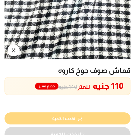
انقر للتكبير
قماش صوف جوخ كاروه
110 جنيه
للمتر
خصم مميز
140 جنيه
نفدت الكمية
نفذت الكمية