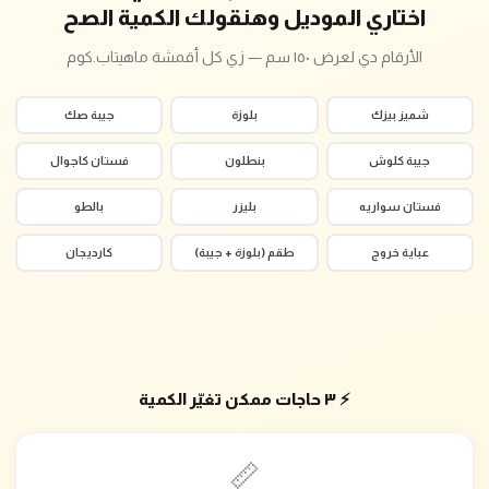
اختاري الموديل وهنقولك الكمية الصح
الأرقام دي لعرض ١٥٠ سم — زي كل أقمشة ماهيتاب.كوم
شميز بيزك
بلوزة
جيبة صك
جيبة كلوش
بنطلون
فستان كاجوال
فستان سواريه
بليزر
بالطو
عباية خروج
طقم (بلوزة + جيبة)
كارديجان
⚡ ٣ حاجات ممكن تغيّر الكمية
📏