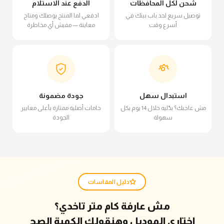
شحن لكل المحافظات
الدفع عند الاستلام
توصيل سريع لحد باب بيتك في
ادفعي لما المنتج يوصلك ومتاح
أسرع وقت
معاينة — مفيش أي مخاطرة
استبدال سهل
جودة مضمونة
مش عاجبك؟ بدّليه خلال 14 يوم بكل
خامات أصلية ممتازة بأعلى معايير
سهولة
الجودة
دليل المقاسات
مش عارفة كام متر تاخدي؟
اختاري الموديل وهنقولك الكمية الصح