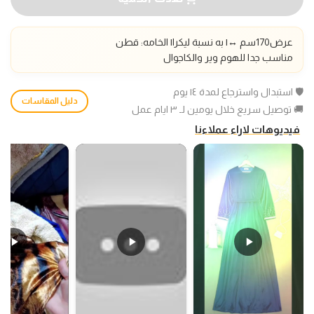
عرض170سم ↔️| به نسبة ليكرا| الخامه: قطن
مناسب جدا للهوم وير والكاجوال
🛡️ استبدال واسترجاع لمدة ١٤ يوم
دليل المقاسات
🚚 توصيل سريع خلال يومين لـ ٣ ايام عمل
فيديوهات لاراء عملاءنا