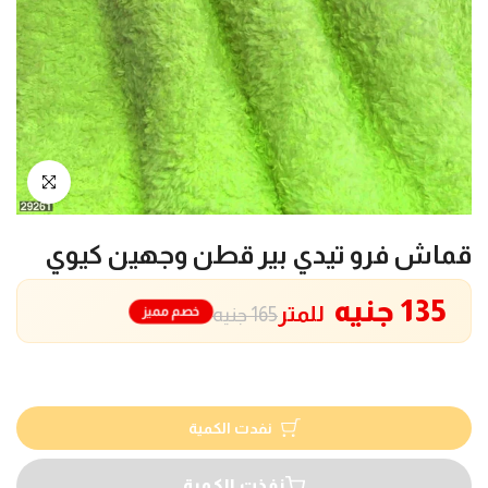
انقر للتكبير
قماش فرو تيدي بير قطن وجهين كيوي
135 جنيه
للمتر
خصم مميز
165 جنيه
نفدت الكمية
نفذت الكمية