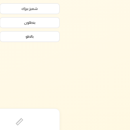
شميز بيزك
بنطلون
بالطو
📏