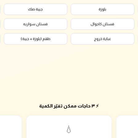
بلوزة
جيبة صك
فستان كاجوال
فستان سواريه
عباية خروج
طقم (بلوزة + جيبة)
⚡ ٣ حاجات ممكن تغيّر الكمية
💧