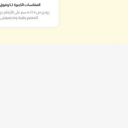
المقاسات الكبيرة (L وفوق)
زودي من ٢٥ لـ٥٠ سم على الأرق
التصميم يظبط وما يضيقش