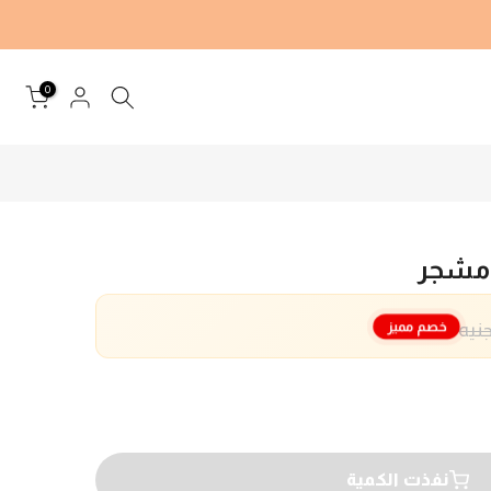
0
 مشجر
خصم مميز
نفذت الكمية