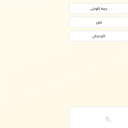
جيبة كلوش
بليزر
كارديجان
🪡