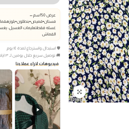
عرض 150سم
↔️
فستان▪️قميص▪️بنطلون▪️بلوزه
قماش
غسله فقط
تعليمات الغسيل: يغسل
القماش
🛡️ استبدال واسترجاع لمدة ١٤ يوم
🚚 توصيل سريع خلال يومين لـ ٣ ايام عمل
فيديوهات لاراء عملاءنا
انقر للتكبير