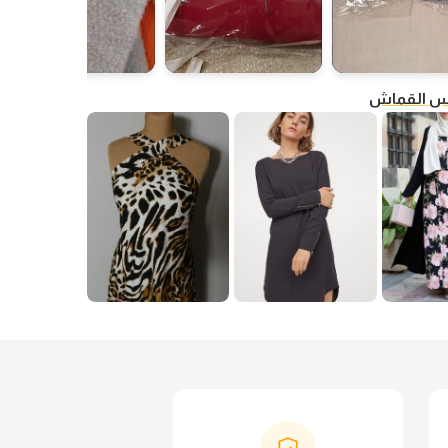
فس القماش