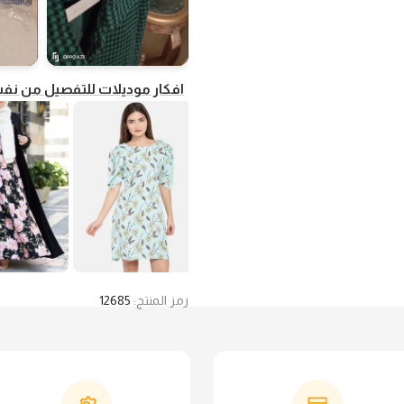
افكار موديلات للتفصيل من ن
رمز المنتج:
12685