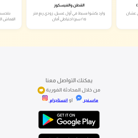
القطن والفيسكوز
ام دي عشان
وارد يكشوا بسيط في أول غسيل، زودي ربع متر
بتتحسب
(٢٥ سم) احتياطي أمان
القماش ال
يمكنك التواصل معنا
من خلال المحادثة الفورية
او
ماسنجر
انستاجرام