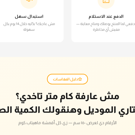
الدفع عند الاستلام
استبدال سهل
دفعي لما المنتج يوصلك ومتاح معاينة —
مش عاجبك؟ بدّليه خلال 14 يوم بكل
مفيش أي مخاطرة
سهولة
دليل المقاسات
مش عارفة كام متر تاخدي؟
تاري الموديل وهنقولك الكمية الص
الأرقام دي لعرض ١٥٠ سم — زي كل أقمشة ماهيتاب.كوم