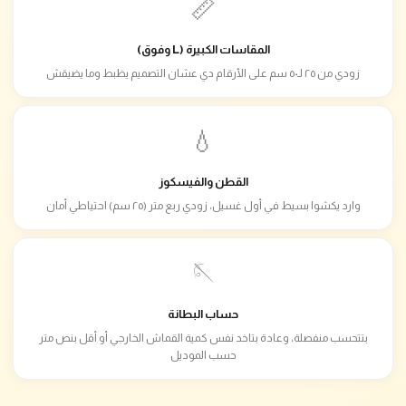
📏
المقاسات الكبيرة (L وفوق)
زودي من ٢٥ لـ٥٠ سم على الأرقام دي عشان التصميم يظبط وما يضيقش
💧
القطن والفيسكوز
وارد يكشوا بسيط في أول غسيل، زودي ربع متر (٢٥ سم) احتياطي أمان
🪡
حساب البطانة
بتتحسب منفصلة، وعادة بتاخد نفس كمية القماش الخارجي أو أقل بنص متر
حسب الموديل