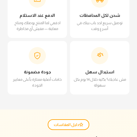
شحن لكل المحافظات
الدفع عند الاستلام
توصيل سريع لحد باب بيتك في
ادفعي لما المنتج يوصلك ومتاح
أسرع وقت
معاينة — مفيش أي مخاطرة
استبدال سهل
جودة مضمونة
مش عاجبك؟ بدّليه خلال 14 يوم بكل
خامات أصلية ممتازة بأعلى معايير
سهولة
الجودة
دليل المقاسات