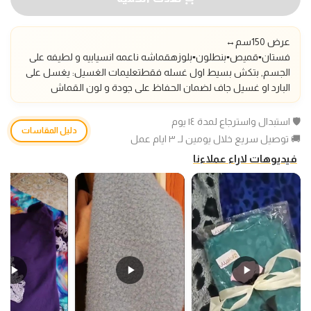
عرض 150سم
↔️
فستان▪️قميص▪️بنطلون▪️بلوزه
قماشه ناعمه انسيابيه و لطيفه على
الجسم, بتكش بسيط اول غسله فقط
تعليمات الغسيل: يغسل على
البارد او غسيل جاف لضمان الحفاظ على جودة و لون القماش
🛡️ استبدال واسترجاع لمدة ١٤ يوم
دليل المقاسات
🚚 توصيل سريع خلال يومين لـ ٣ ايام عمل
فيديوهات لاراء عملاءنا