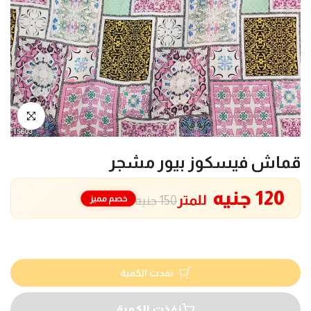
انقر للتكبير
قماش فيسكوز بيور مشجر
120 جنيه
للمتر
خصم مميز
150 جنيه
نفدت الكمية
نفذت الكمية