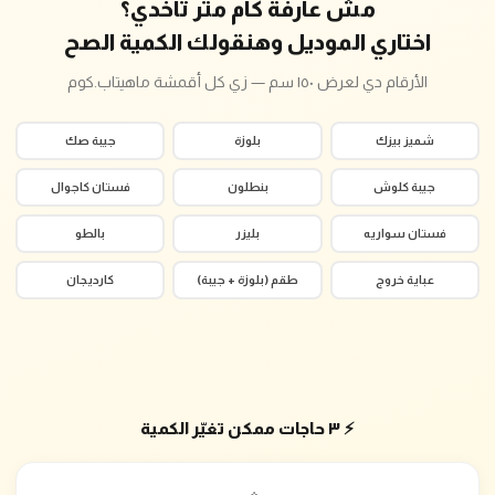
مش عارفة كام متر تاخدي؟
اختاري الموديل وهنقولك الكمية الصح
الأرقام دي لعرض ١٥٠ سم — زي كل أقمشة ماهيتاب.كوم
شميز بيزك
بلوزة
جيبة صك
جيبة كلوش
بنطلون
فستان كاجوال
فستان سواريه
بليزر
بالطو
عباية خروج
طقم (بلوزة + جيبة)
كارديجان
⚡ ٣ حاجات ممكن تغيّر الكمية