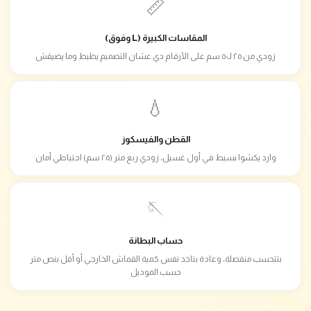
📏
المقاسات الكبيرة (L وفوق)
زودي من ٢٥ لـ٥٠ سم على الأرقام دي عشان التصميم يظبط وما يضيقش
💧
القطن والفيسكوز
وارد يكشوا بسيط في أول غسيل، زودي ربع متر (٢٥ سم) احتياطي أمان
🪡
حساب البطانة
بتتحسب منفصلة، وعادة بتاخد نفس كمية القماش الخارجي أو أقل بنص متر
حسب الموديل