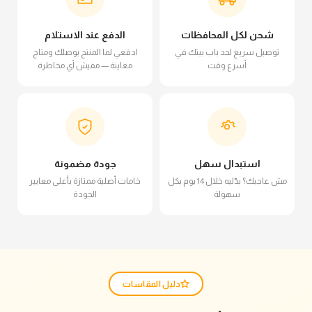
شحن لكل المحافظات
الدفع عند الاستلام
توصيل سريع لحد باب بيتك في
ادفعي لما المنتج يوصلك ومتاح
أسرع وقت
معاينة — مفيش أي مخاطرة
استبدال سهل
جودة مضمونة
مش عاجبك؟ بدّليه خلال 14 يوم بكل
خامات أصلية ممتازة بأعلى معايير
سهولة
الجودة
دليل المقاسات