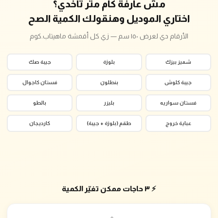
مش عارفة كام متر تاخدي؟
اختاري الموديل وهنقولك الكمية الصح
الأرقام دي لعرض ١٥٠ سم — زي كل أقمشة ماهيتاب.كوم
شميز بيزك
بلوزة
جيبة صك
جيبة كلوش
بنطلون
فستان كاجوال
فستان سواريه
بليزر
بالطو
عباية خروج
طقم (بلوزة + جيبة)
كارديجان
⚡ ٣ حاجات ممكن تغيّر الكمية