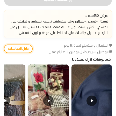
عرض 150سم
↔️
فستان▪️قميص▪️بنطلون▪️بلوزه
قماشه ناعمه انسيابيه و لطيفه على
الجسم, بتكش بسيط اول غسله فقط
تعليمات الغسيل: يغسل على
البارد او غسيل جاف لضمان الحفاظ على جودة و لون القماش
🛡️ استبدال واسترجاع لمدة ١٤ يوم
دليل المقاسات
🚚 توصيل سريع خلال يومين لـ ٣ ايام عمل
فيديوهات لاراء عملاءنا