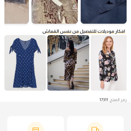
افكار موديلات للتفصيل من نفس القماش
رمز المنتج:
17311