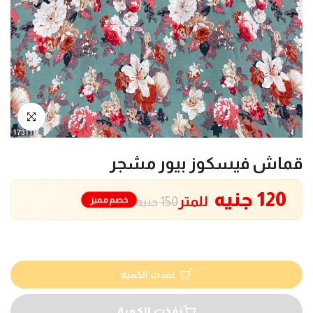
انقر للتكبير
قماش فيسكوز بيور مشجر
120 جنيه
للمتر
خصم مميز
150 جنيه
نفدت الكمية
نفذت الكمية