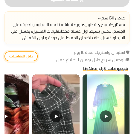
عرض 150سم
↔️
فستان▪️قميص▪️بنطلون▪️بلوزه
قماشه ناعمه انسيابيه و لطيفه على
الجسم, بتكش بسيط اول غسله فقط
تعليمات الغسيل: يغسل على
البارد او غسيل جاف لضمان الحفاظ على جودة و لون القماش
🛡️ استبدال واسترجاع لمدة ١٤ يوم
دليل المقاسات
🚚 توصيل سريع خلال يومين لـ ٣ ايام عمل
فيديوهات لاراء عملاءنا