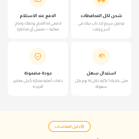
شحن لكل المحافظات
الدفع عند الاستلام
توصيل سريع لحد باب بيتك في
ادفعي لما المنتج يوصلك ومتاح
أسرع وقت
معاينة — مفيش أي مخاطرة
استبدال سهل
جودة مضمونة
مش عاجبك؟ بدّليه خلال 14 يوم بكل
خامات أصلية ممتازة بأعلى معايير
سهولة
الجودة
دليل المقاسات