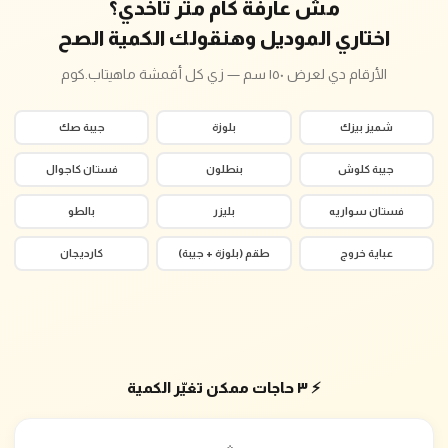
مش عارفة كام متر تاخدي؟
اختاري الموديل وهنقولك الكمية الصح
الأرقام دي لعرض ١٥٠ سم — زي كل أقمشة ماهيتاب.كوم
شميز بيزك
بلوزة
جيبة صك
جيبة كلوش
بنطلون
فستان كاجوال
فستان سواريه
بليزر
بالطو
عباية خروج
طقم (بلوزة + جيبة)
كارديجان
⚡ ٣ حاجات ممكن تغيّر الكمية