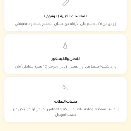
📏
المقاسات الكبيرة (L وفوق)
زودي من ٢٥ لـ٥٠ سم على الأرقام دي عشان التصميم يظبط وما يضيقش
💧
القطن والفيسكوز
وارد يكشوا بسيط في أول غسيل، زودي ربع متر (٢٥ سم) احتياطي أمان
🪡
حساب البطانة
بتتحسب منفصلة، وعادة بتاخد نفس كمية القماش الخارجي أو أقل بنص متر
حسب الموديل