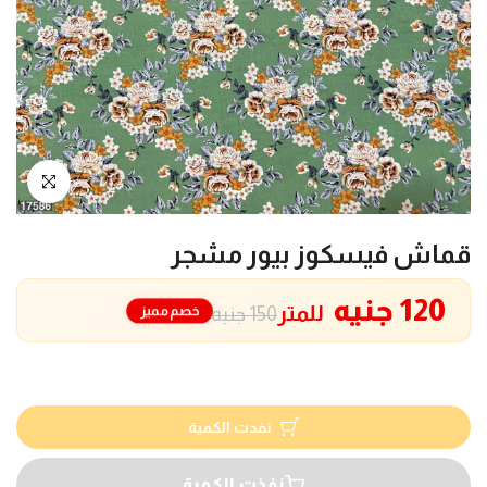
انقر للتكبير
قماش فيسكوز بيور مشجر
120 جنيه
للمتر
خصم مميز
150 جنيه
نفدت الكمية
نفذت الكمية