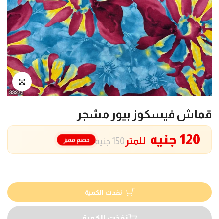
انقر للتكبير
قماش فيسكوز بيور مشجر
120 جنيه
للمتر
خصم مميز
150 جنيه
نفدت الكمية
نفذت الكمية