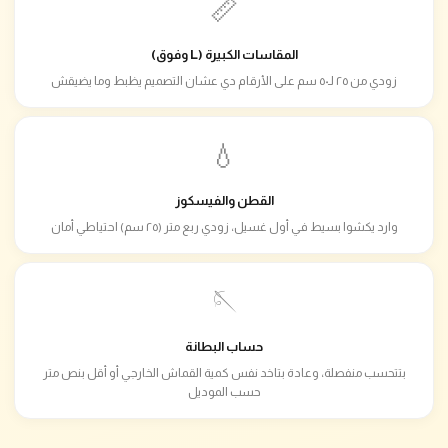
📏
المقاسات الكبيرة (L وفوق)
زودي من ٢٥ لـ٥٠ سم على الأرقام دي عشان التصميم يظبط وما يضيقش
💧
القطن والفيسكوز
وارد يكشوا بسيط في أول غسيل، زودي ربع متر (٢٥ سم) احتياطي أمان
🪡
حساب البطانة
بتتحسب منفصلة، وعادة بتاخد نفس كمية القماش الخارجي أو أقل بنص متر
حسب الموديل