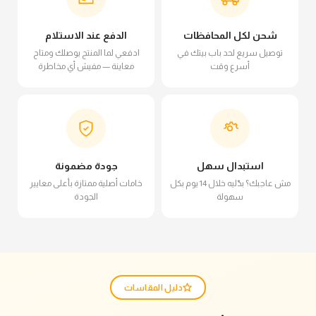
شحن لكل المحافظات
الدفع عند الاستلام
توصيل سريع لحد باب بيتك في
ادفعي لما المنتج يوصلك ومتاح
أسرع وقت
معاينة — مفيش أي مخاطرة
استبدال سهل
جودة مضمونة
مش عاجبك؟ بدّليه خلال 14 يوم بكل
خامات أصلية ممتازة بأعلى معايير
سهولة
الجودة
دليل المقاسات