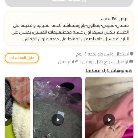
عرض 150سم
↔️
فستان▪️قميص▪️بنطلون▪️بلوزه
قماشه ناعمه انسيابيه و لطيفه على
الجسم, بتكش بسيط اول غسله فقط
تعليمات الغسيل: يغسل على
البارد او غسيل جاف لضمان الحفاظ على جودة و لون القماش
🛡️ استبدال واسترجاع لمدة ١٤ يوم
دليل المقاسات
🚚 توصيل سريع خلال يومين لـ ٣ ايام عمل
فيديوهات لاراء عملاءنا