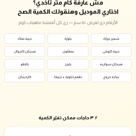
مش عارفة كام متر تاخدي؟
اختاري الموديل وهنقولك الكمية الصح
الأرقام دي لعرض ١٥٠ سم — زي كل أقمشة ماهيتاب.كوم
شميز بيزك
بلوزة
جيبة صك
جيبة كلوش
بنطلون
فستان كاجوال
فستان سواريه
بليزر
بالطو
عباية خروج
طقم (بلوزة + جيبة)
كارديجان
⚡ ٣ حاجات ممكن تغيّر الكمية