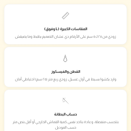
📏
المقاسات الكبيرة (L وفوق)
زودي من ٢٥ لـ٥٠ سم على الأرقام دي عشان التصميم يظبط وما يضيقش
💧
القطن والفيسكوز
وارد يكشوا بسيط في أول غسيل، زودي ربع متر (٢٥ سم) احتياطي أمان
🪡
حساب البطانة
بتتحسب منفصلة، وعادة بتاخد نفس كمية القماش الخارجي أو أقل بنص متر
حسب الموديل