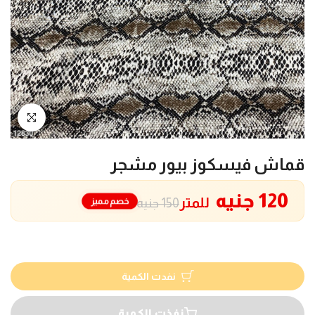
انقر للتكبير
قماش فيسكوز بيور مشجر
120 جنيه
للمتر
خصم مميز
150 جنيه
نفدت الكمية
نفذت الكمية