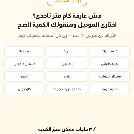
دليل المقاسات
مش عارفة كام متر تاخدي؟
اختاري الموديل وهنقولك الكمية الصح
الأرقام دي لعرض ١٥٠ سم — زي كل أقمشة ماهيتاب.كوم
شميز بيزك
بلوزة
جيبة صك
جيبة كلوش
بنطلون
فستان كاجوال
فستان سواريه
بليزر
بالطو
عباية خروج
طقم (بلوزة + جيبة)
كارديجان
⚡ ٣ حاجات ممكن تغيّر الكمية