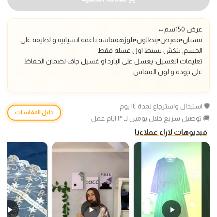
عرض 150سم↔️
فستان▪️قميص▪️بنطلون▪️بلوزه
قماشه ناعمه انسيابيه و لطيفه على
الجسم, بتكش بسيط اول غسله فقط
تعليمات الغسيل: يغسل على البارد او غسيل جاف لضمان الحفاظ
على جودة و لون القماش
🛡️ استبدال واسترجاع لمدة ١٤ يوم
دليل المقاسات
🚚 توصيل سريع خلال يومين لـ ٣ ايام عمل
فيديوهات لاراء عملاءنا