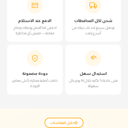
شحن لكل المحافظات
الدفع عند الاستلام
توصيل سريع لحد باب بيتك في
ادفعي لما المنتج يوصلك ومتاح
أسرع وقت
معاينة — مفيش أي مخاطرة
استبدال سهل
جودة مضمونة
مش عاجبك؟ بدّليه خلال 14 يوم بكل
خامات أصلية ممتازة بأعلى معايير
سهولة
الجودة
دليل المقاسات