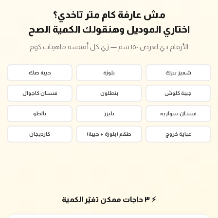
مش عارفة كام متر تاخدي؟
اختاري الموديل وهنقولك الكمية الصح
الأرقام دي لعرض ١٥٠ سم — زي كل أقمشة ماهيتاب.كوم
شميز بيزك
بلوزة
جيبة صك
جيبة كلوش
بنطلون
فستان كاجوال
فستان سواريه
بليزر
بالطو
عباية خروج
طقم (بلوزة + جيبة)
كارديجان
⚡ ٣ حاجات ممكن تغيّر الكمية