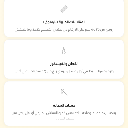
📏
المقاسات الكبيرة (L وفوق)
زودي من ٢٥ لـ٥٠ سم على الأرقام دي عشان التصميم يظبط وما يضيقش
💧
القطن والفيسكوز
وارد يكشوا بسيط في أول غسيل، زودي ربع متر (٢٥ سم) احتياطي أمان
🪡
حساب البطانة
بتتحسب منفصلة، وعادة بتاخد نفس كمية القماش الخارجي أو أقل بنص متر
حسب الموديل