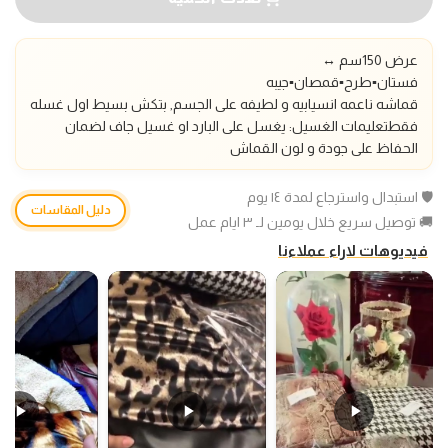
عرض 150سم ↔️
فستان▪️طرح
▪️قمصان▪️جيبه
قماشه ناعمه انسيابيه و لطيفه على الجسم, بتكش بسيط اول غسله
فقط
تعليمات الغسيل: يغسل على البارد او غسيل جاف لضمان
الحفاظ على جودة و لون القماش
🛡️ استبدال واسترجاع لمدة ١٤ يوم
دليل المقاسات
🚚 توصيل سريع خلال يومين لـ ٣ ايام عمل
فيديوهات لاراء عملاءنا