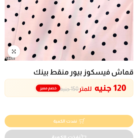
انقر للتكبير
قماش فيسكوز بيور منقط بينك
120 جنيه
للمتر
خصم مميز
150 جنيه
نفدت الكمية
نفذت الكمية