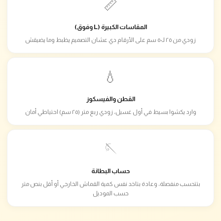
📏
المقاسات الكبيرة (L وفوق)
زودي من ٢٥ لـ٥٠ سم على الأرقام دي عشان التصميم يظبط وما يضيقش
💧
القطن والفيسكوز
وارد يكشوا بسيط في أول غسيل، زودي ربع متر (٢٥ سم) احتياطي أمان
🪡
حساب البطانة
بتتحسب منفصلة، وعادة بتاخد نفس كمية القماش الخارجي أو أقل بنص متر
حسب الموديل