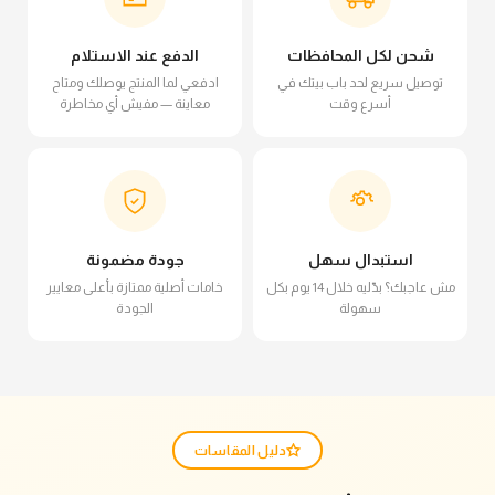
شحن لكل المحافظات
الدفع عند الاستلام
توصيل سريع لحد باب بيتك في
ادفعي لما المنتج يوصلك ومتاح
أسرع وقت
معاينة — مفيش أي مخاطرة
استبدال سهل
جودة مضمونة
مش عاجبك؟ بدّليه خلال 14 يوم بكل
خامات أصلية ممتازة بأعلى معايير
سهولة
الجودة
دليل المقاسات