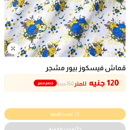
انقر للتكبير
قماش فيسكوز بيور مشجر
120 جنيه
للمتر
خصم مميز
150 جنيه
نفدت الكمية
نفذت الكمية