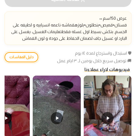
عرض 150سم
↔️
فستان▪️قميص▪️بنطلون▪️بلوزه
قماشه ناعمه انسيابيه و لطيفه على
الجسم, بتكش بسيط اول غسله فقط
تعليمات الغسيل: يغسل على
البارد او غسيل جاف لضمان الحفاظ على جودة و لون القماش
🛡️ استبدال واسترجاع لمدة ١٤ يوم
دليل المقاسات
🚚 توصيل سريع خلال يومين لـ ٣ ايام عمل
فيديوهات لاراء عملاءنا