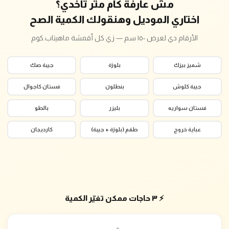
مش عارفة كام متر تاخدي؟
اختاري الموديل وهنقولك الكمية الصح
الأرقام دي لعرض ١٥٠ سم — زي كل أقمشة ماهيتاب.كوم
شميز بيزك
بلوزة
جيبة صك
جيبة كلوش
بنطلون
فستان كاجوال
فستان سواريه
بليزر
بالطو
عباية خروج
طقم (بلوزة + جيبة)
كارديجان
⚡ ٣ حاجات ممكن تغيّر الكمية