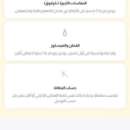
المقاسات الكبيرة (L وفوق)
زودي من ٢٥ لـ٥٠ سم على الأرقام دي عشان التصميم يظبط وما يضيقش
💧
القطن والفيسكوز
وارد يكشوا بسيط في أول غسيل، زودي ربع متر (٢٥ سم) احتياطي أمان
🪡
حساب البطانة
بتتحسب منفصلة، وعادة بتاخد نفس كمية القماش الخارجي أو أقل بنص متر
حسب الموديل