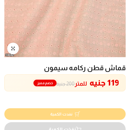
انقر للتكبير
قماش قطن ركامه سيمون
119 جنيه
للمتر
خصم مميز
200 جنيه
نفدت الكمية
نفذت الكمية