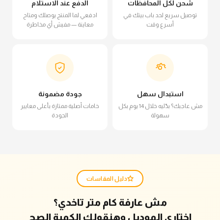
شحن لكل المحافظات
الدفع عند الاستلام
توصيل سريع لحد باب بيتك في
ادفعي لما المنتج يوصلك ومتاح
أسرع وقت
معاينة — مفيش أي مخاطرة
استبدال سهل
جودة مضمونة
مش عاجبك؟ بدّليه خلال 14 يوم بكل
خامات أصلية ممتازة بأعلى معايير
سهولة
الجودة
دليل المقاسات
مش عارفة كام متر تاخدي؟
اختاري الموديل وهنقولك الكمية الصح