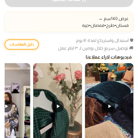
عرض 140سم ↔️
فستان▪️طرح
▪️قمصان▪️جيبه
🛡️ استبدال واسترجاع لمدة ١٤ يوم
دليل المقاسات
🚚 توصيل سريع خلال يومين لـ ٣ ايام عمل
فيديوهات لاراء عملاءنا