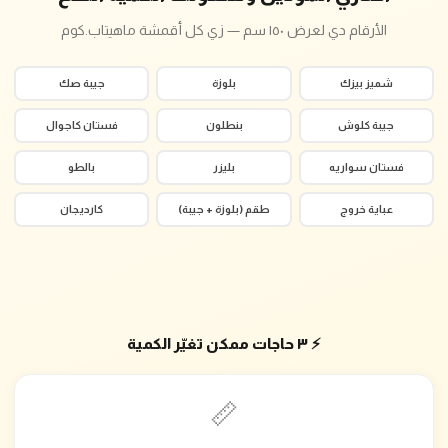
الأرقام دي لعرض ١٥٠ سم — زي كل أقمشة ماهيتاب.كوم
شميز بيزك
بلوزة
جيبة صك
جيبة كلوش
بنطلون
فستان كاجوال
فستان سواريه
بليزر
بالطو
عباية خروج
طقم (بلوزة + جيبة)
كارديجان
⚡ ٣ حاجات ممكن تغيّر الكمية
📏