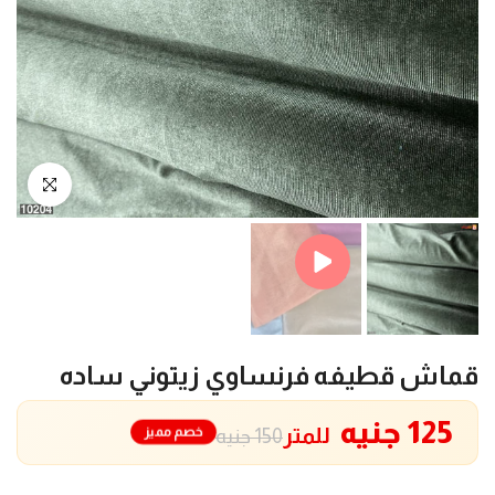
Play
انقر للتكبير
قماش قطيفه فرنساوي زيتوني ساده
125 جنيه
للمتر
خصم مميز
150 جنيه