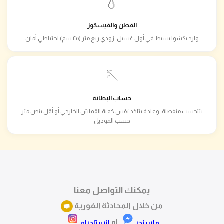
💧
القطن والفيسكوز
وارد يكشوا بسيط في أول غسيل، زودي ربع متر (٢٥ سم) احتياطي أمان
🪡
حساب البطانة
بتتحسب منفصلة، وعادة بتاخد نفس كمية القماش الخارجي أو أقل بنص متر
حسب الموديل
يمكنك التواصل معنا
من خلال المحادثة الفورية
او
ماسنجر
انستاجرام