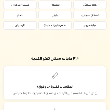
جيبة كلوش
بنطلون
فستان كاجوال
فستان سواريه
بليزر
بالطو
عباية خروج
طقم (بلوزة + جيبة)
كارديجان
⚡ ٣ حاجات ممكن تغيّر الكمية
📏
المقاسات الكبيرة (L وفوق)
زودي من ٢٥ لـ٥٠ سم على الأرقام دي عشان التصميم يظبط وما يضيقش