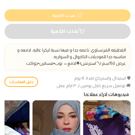
نفدت الكمية
نفذت الكمية
القطيفه الفرنساوي, ناعمه جدا و فيها نسبة ليكرا عاليه, لامعه و
مناسبه جدا للموديلات الكاجوال و السواريه.
عرض 150سم |〽️استرتش|🌟لامع
↔️
توب▪️فساتين▪️جواكت
🛡️ استبدال واسترجاع لمدة ١٤ يوم
دليل المقاسات
🚚 توصيل سريع خلال يومين لـ ٣ ايام عمل
فيديوهات لاراء عملاءنا