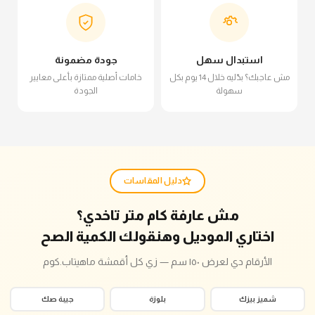
استبدال سهل
جودة مضمونة
مش عاجبك؟ بدّليه خلال 14 يوم بكل
خامات أصلية ممتازة بأعلى معايير
سهولة
الجودة
دليل المقاسات
مش عارفة كام متر تاخدي؟
اختاري الموديل وهنقولك الكمية الصح
الأرقام دي لعرض ١٥٠ سم — زي كل أقمشة ماهيتاب.كوم
شميز بيزك
بلوزة
جيبة صك