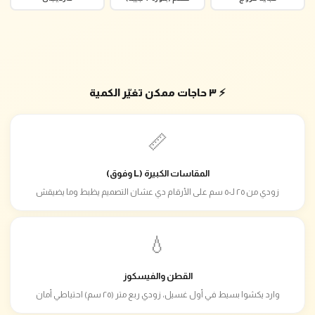
⚡ ٣ حاجات ممكن تغيّر الكمية
📏
المقاسات الكبيرة (L وفوق)
زودي من ٢٥ لـ٥٠ سم على الأرقام دي عشان التصميم يظبط وما يضيقش
💧
القطن والفيسكوز
وارد يكشوا بسيط في أول غسيل، زودي ربع متر (٢٥ سم) احتياطي أمان