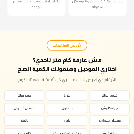
مش عاجبك؟ بدّليه خلال 14 يوم بكل
خامات أصلية ممتازة بأعلى معايير
سهولة
الجودة
دليل المقاسات
مش عارفة كام متر تاخدي؟
اختاري الموديل وهنقولك الكمية الصح
الأرقام دي لعرض ١٥٠ سم — زي كل أقمشة ماهيتاب.كوم
شميز بيزك
بلوزة
جيبة صك
جيبة كلوش
بنطلون
فستان كاجوال
فستان سواريه
بليزر
بالطو
عباية خروج
طقم (بلوزة + جيبة)
كارديجان