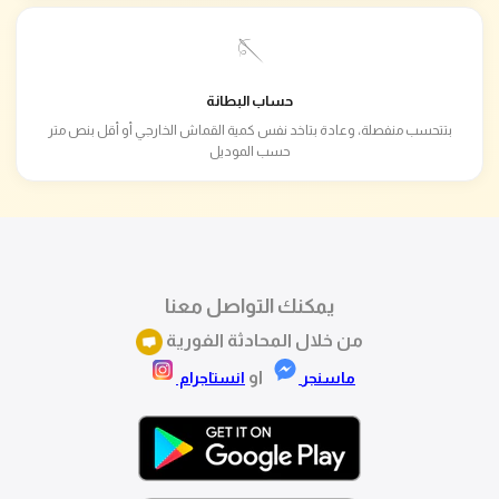
🪡
حساب البطانة
بتتحسب منفصلة، وعادة بتاخد نفس كمية القماش الخارجي أو أقل بنص متر
حسب الموديل
يمكنك التواصل معنا
من خلال المحادثة الفورية
او
ماسنجر
انستاجرام