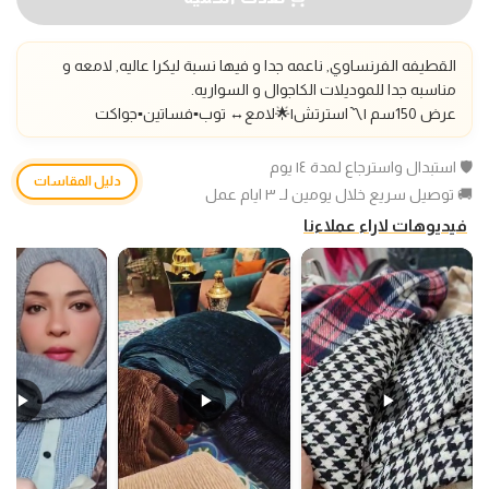
القطيفه الفرنساوي, ناعمه جدا و فيها نسبة ليكرا عاليه, لامعه و
مناسبه جدا للموديلات الكاجوال و السواريه.
عرض 150سم |〽️استرتش|🌟لامع
↔️
توب▪️فساتين▪️جواكت
🛡️ استبدال واسترجاع لمدة ١٤ يوم
دليل المقاسات
🚚 توصيل سريع خلال يومين لـ ٣ ايام عمل
فيديوهات لاراء عملاءنا