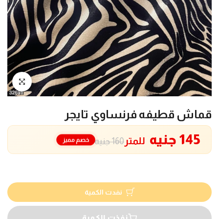
انقر للتكبير
قماش قطيفه فرنساوي تايجر
145 جنيه
للمتر
خصم مميز
160 جنيه
نفدت الكمية
نفذت الكمية