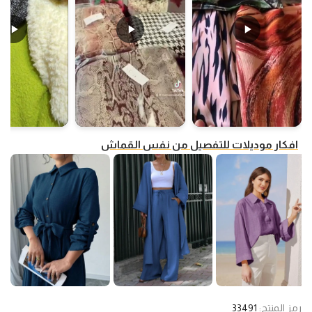
افكار موديلات للتفصيل من نفس القماش
رمز المنتج:
33491