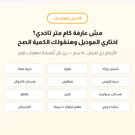
دليل المقاسات
مش عارفة كام متر تاخدي؟
اختاري الموديل وهنقولك الكمية الصح
الأرقام دي لعرض ١٥٠ سم — زي كل أقمشة ماهيتاب.كوم
شميز بيزك
بلوزة
جيبة صك
جيبة كلوش
بنطلون
فستان كاجوال
فستان سواريه
بليزر
بالطو
عباية خروج
طقم (بلوزة + جيبة)
كارديجان