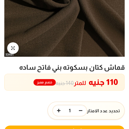
انقر للتكبير
قماش كتان بسكوته بني فاتح ساده
110 جنيه
للمتر
خصم مميز
140 جنيه
تحديد عدد الامتار