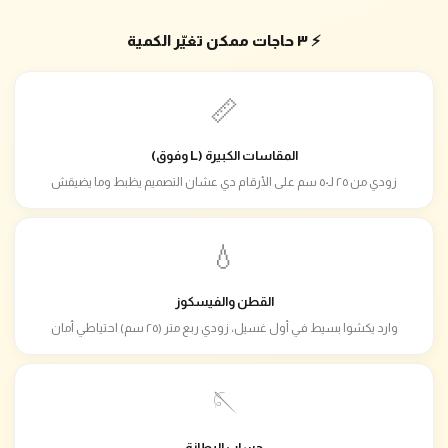
⚡ ٣ حاجات ممكن تغيّر الكمية
📏
المقاسات الكبيرة (L وفوق)
زودي من ٢٥ لـ٥٠ سم على الأرقام دي عشان التصميم يظبط وما يضيقش
💧
القطن والفيسكوز
وارد يكشوا بسيط في أول غسيل، زودي ربع متر (٢٥ سم) احتياطي أمان
🪡
حساب البطانة