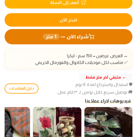
أضف إلى السلة
اشتر الآن
شراء الآن —
1
متر
↔️ العرض عرضين = 150 سم - ليكرا
✅ مناسب لكل موديلات الكاجوال والفورمال الحريمي
← متبقي اخر متر فقط
🛡️ استبدال واسترجاع لمدة ١٤ يوم
دليل المقاسات
🚚 توصيل سريع خلال يومين لـ ٣ ايام عمل
فيديوهات لاراء عملاءنا