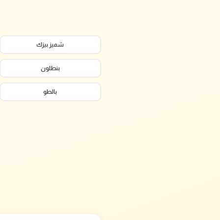
شميز بيزك
بنطلون
بالطو