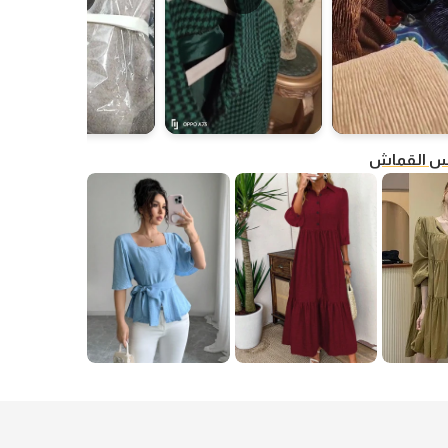
فس القماش