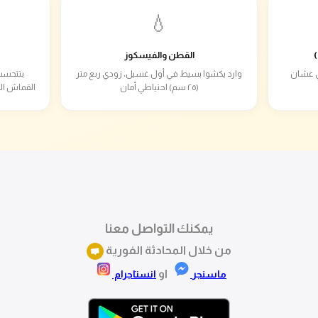
💧
القطن والفيسكوز
ام دي عشان
وارد يكشوا بسيط في أول غسيل، زودي ربع متر
بتتحسب
(٢٥ سم) احتياطي أمان
القماش ال
يمكنك التواصل معنا
من خلال المحادثة الفورية
او
ماسنجر
انستاجرام