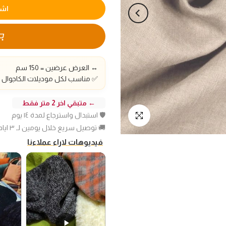
اشت
↔️ العرض عرضين = 150 سم
✅ مناسب لكل موديلات الكاجوال و
← متبقي اخر 2 متر فقط
🛡️ استبدال واسترجاع لمدة ١٤ يوم
انقر للتكبير
🚚 توصيل سريع خلال يومين لـ ٣ ايام عمل
فيديوهات لاراء عملاءنا