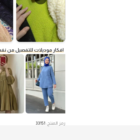
افكار موديلات للتفصيل من ن
رمز المنتج:
33151