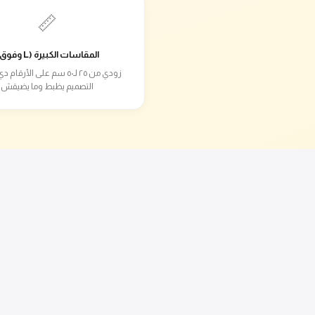
📏
المقاسات الكبيرة (L وفوق)
زودي من ٢٥ لـ٥٠ سم على الأرق
التصميم يظبط وما يضيقش