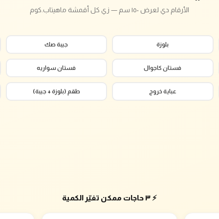
الأرقام دي لعرض ١٥٠ سم — زي كل أقمشة ماهيتاب.كوم
بلوزة
جيبة صك
فستان كاجوال
فستان سواريه
عباية خروج
طقم (بلوزة + جيبة)
⚡ ٣ حاجات ممكن تغيّر الكمية