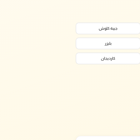
جيبة كلوش
بليزر
كارديجان