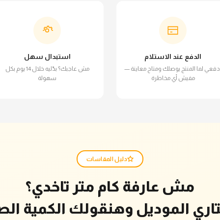
الدفع عند الاستلام
استبدال سهل
دفعي لما المنتج يوصلك ومتاح معاينة —
مش عاجبك؟ بدّليه خلال 14 يوم بكل
مفيش أي مخاطرة
سهولة
دليل المقاسات
مش عارفة كام متر تاخدي؟
تاري الموديل وهنقولك الكمية الص