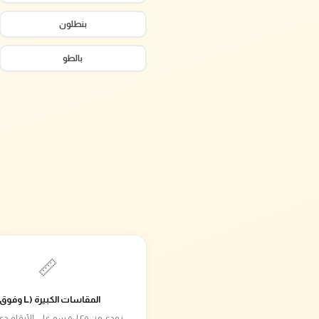
بنطلون
بالطو
📏
المقاسات الكبيرة (L وفوق)
زودي من ٢٥ لـ٥٠ سم على الأرق