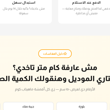
الدفع عند الاستلام
استبدال سهل
دفعي لما المنتج يوصلك ومتاح معاينة —
مش عاجبك؟ بدّليه خلال 14 يوم بكل
مفيش أي مخاطرة
سهولة
دليل المقاسات
مش عارفة كام متر تاخدي؟
تاري الموديل وهنقولك الكمية الص
الأرقام دي لعرض ١٥٠ سم — زي كل أقمشة ماهيتاب.كوم
بلوزة
جيبة صك