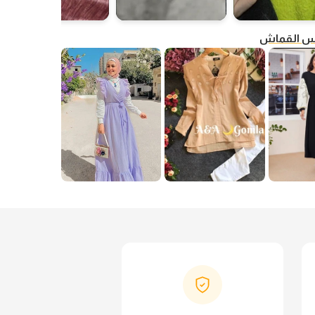
فس القماش