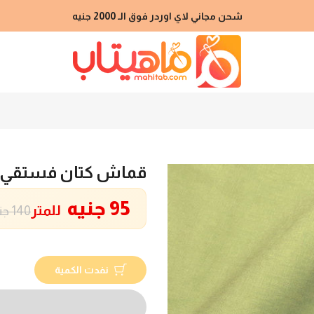
شحن مجاني لاي اوردر فوق الـ 2000 جنيه
قماش كتان فستقي ف
95 جنيه
للمتر
140 جنيه
نفدت الكمية