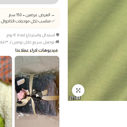
↔️ العرض عرضين = 150 سم
✅ مناسب لكل موديلات الكاجوال و
🛡️ استبدال واسترجاع لمدة ١٤ يوم
🚚 توصيل سريع خلال يومين لـ ٣ ايام عمل
فيديوهات لاراء عملاءنا
انقر للتكبير