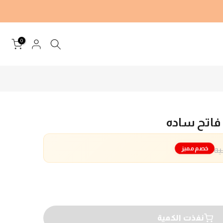
0
اتح ساده
خصم مميز
نفذت الكمية