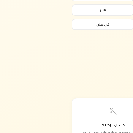
بليزر
كارديجان
🪡
حساب البطانة
 منفصلة، وعادة بتاخد نفس كمية