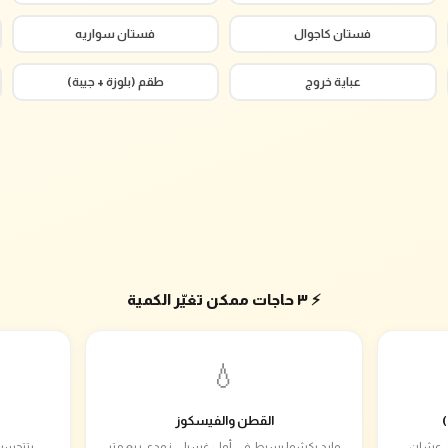
فستان كاجوال
فستان سواريه
عباية خروج
طقم (بلوزة + جيبة)
⚡ ٣ حاجات ممكن تغيّر الكمية
💧
القطن والفيسكوز
ام دي عشان
وارد يكشوا بسيط في أول غسيل، زودي ربع متر
بتتحسب