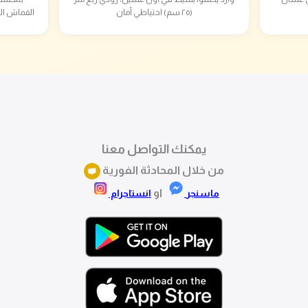
(٢٥ سم) احتياطي أمان
القماش ال
يمكنك التواصل معنا
من خلال المحادثة الفورية
او
ماسنجر
انستاجرام