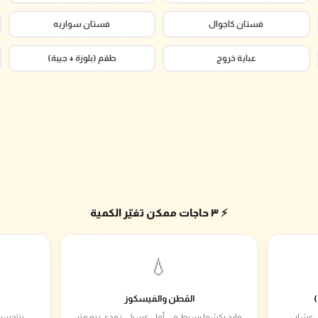
فستان كاجوال
فستان سواريه
عباية خروج
طقم (بلوزة + جيبة)
⚡ ٣ حاجات ممكن تغيّر الكمية
💧
القطن والفيسكوز
ام دي عشان
وارد يكشوا بسيط في أول غسيل، زودي ربع متر
بتتحسب