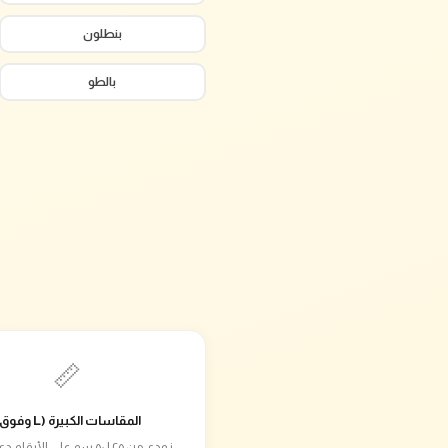
بنطلون
بالطو
📏
المقاسات الكبيرة (L وفوق)
زودي من ٢٥ لـ٥٠ سم على الأرق