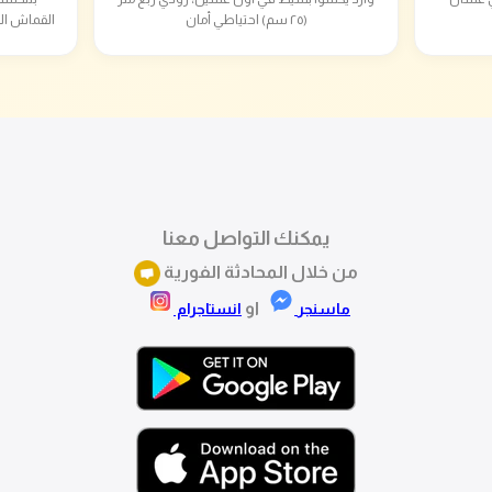
(٢٥ سم) احتياطي أمان
القماش ال
يمكنك التواصل معنا
من خلال المحادثة الفورية
او
ماسنجر
انستاجرام