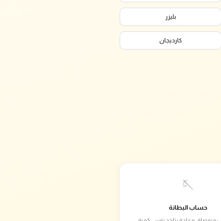
بليزر
كارديجان
🪡
حساب البطانة
 منفصلة، وعادة بتاخد نفس كمية