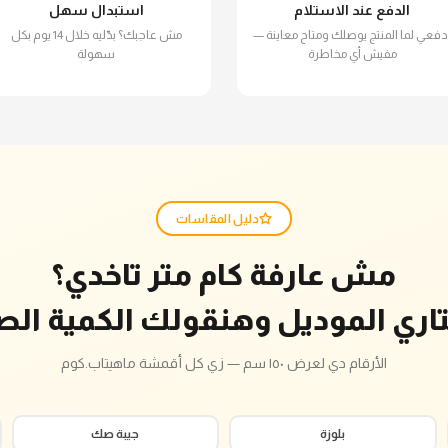
الدفع عند الاستلام
استبدال سهل
دفعي لما المنتج يوصلك ومتاح معاينة —
مش عاجبك؟ بدّليه خلال 14 يوم بكل
مفيش أي مخاطرة
سهولة
دليل المقاسات
مش عارفة كام متر تاخدي؟
تاري الموديل وهنقولك الكمية الص
الأرقام دي لعرض ١٥٠ سم — زي كل أقمشة ماهيتاب.كوم
بلوزة
جيبة صك