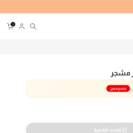
0
 مشجر
خصم مميز
نفذت الكمية