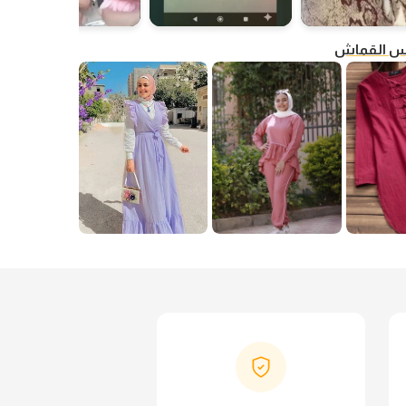
فس القماش