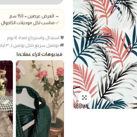
↔️ العرض عرضين = 150 سم
✅ مناسب لكل موديلات الكاجوال و
🛡️ استبدال واسترجاع لمدة ١٤ يوم
🚚 توصيل سريع خلال يومين لـ ٣ ايام عمل
فيديوهات لاراء عملاءنا
انقر للتكبير