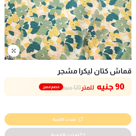
انقر للتكبير
قماش كتان ليكرا مشجر
90 جنيه
للمتر
خصم مميز
120 جنيه
نفدت الكمية
نفذت الكمية