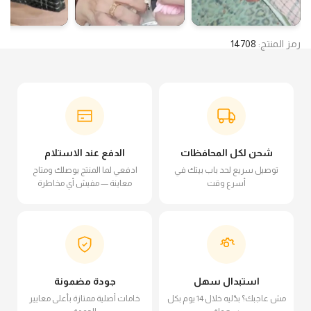
رمز المنتج:
14708
شحن لكل المحافظات
الدفع عند الاستلام
توصيل سريع لحد باب بيتك في
ادفعي لما المنتج يوصلك ومتاح
أسرع وقت
معاينة — مفيش أي مخاطرة
استبدال سهل
جودة مضمونة
مش عاجبك؟ بدّليه خلال 14 يوم بكل
خامات أصلية ممتازة بأعلى معايير