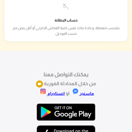
🪡
حساب البطانة
بتتحسب منفصلة، وعادة بتاخد نفس كمية القماش الخارجي أو أقل بنص متر
حسب الموديل
يمكنك التواصل معنا
من خلال المحادثة الفورية
او
ماسنجر
انستاجرام