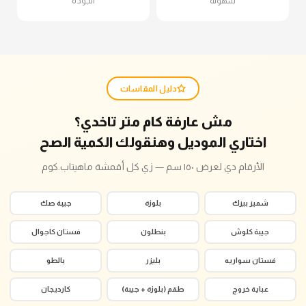
سهولة
الجودة
دليل المقاسات
مش عارفة كام متر تاخدي؟
اختاري الموديل وهنقولك الكمية الصح
الأرقام دي لعرض ١٥٠ سم — زي كل أقمشة ماهيتاب.كوم
شميز بيزك
بلوزة
جيبة صك
جيبة كلوش
بنطلون
فستان كاجوال
فستان سواريه
بليزر
بالطو
عباية خروج
طقم (بلوزة + جيبة)
كارديجان