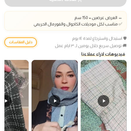
↔️ العرض عرضين = 150 سم
✅ مناسب لكل موديلات الكاجوال والفورمال الحريمي
🛡️ استبدال واسترجاع لمدة ١٤ يوم
دليل المقاسات
🚚 توصيل سريع خلال يومين لـ ٣ ايام عمل
فيديوهات لاراء عملاءنا