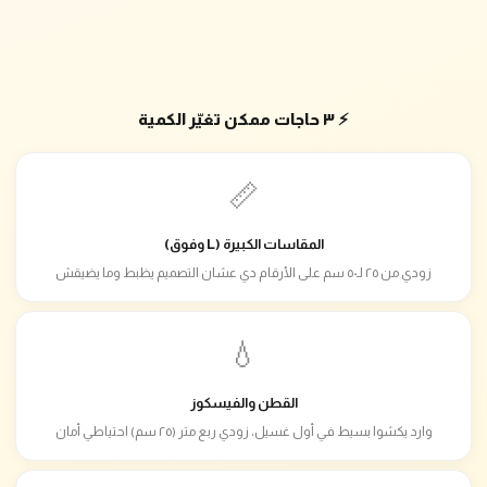
⚡ ٣ حاجات ممكن تغيّر الكمية
📏
المقاسات الكبيرة (L وفوق)
زودي من ٢٥ لـ٥٠ سم على الأرقام دي عشان التصميم يظبط وما يضيقش
💧
القطن والفيسكوز
وارد يكشوا بسيط في أول غسيل، زودي ربع متر (٢٥ سم) احتياطي أمان