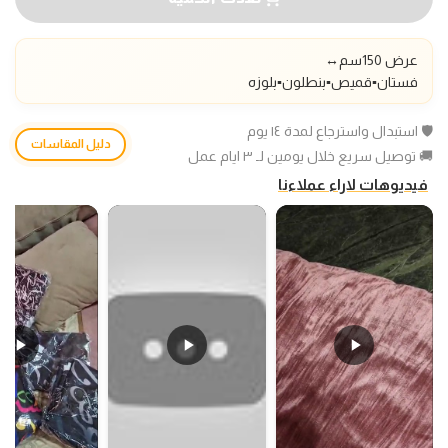
عرض 150سم
↔️
فستان▪️قميص▪️بنطلون▪️بلوزه
🛡️ استبدال واسترجاع لمدة ١٤ يوم
دليل المقاسات
🚚 توصيل سريع خلال يومين لـ ٣ ايام عمل
فيديوهات لاراء عملاءنا