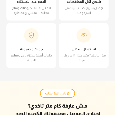
شحن لكل المحافظات
الدفع عند الاستلام
توصيل سريع لحد باب بيتك في
ادفعي لما المنتج يوصلك ومتاح
أسرع وقت
معاينة — مفيش أي مخاطرة
استبدال سهل
جودة مضمونة
مش عاجبك؟ بدّليه خلال 14 يوم بكل
خامات أصلية ممتازة بأعلى معايير
سهولة
الجودة
دليل المقاسات
مش عارفة كام متر تاخدي؟
اختاري الموديل وهنقولك الكمية الصح