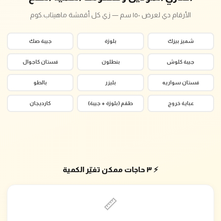
الأرقام دي لعرض ١٥٠ سم — زي كل أقمشة ماهيتاب.كوم
شميز بيزك
بلوزة
جيبة صك
جيبة كلوش
بنطلون
فستان كاجوال
فستان سواريه
بليزر
بالطو
عباية خروج
طقم (بلوزة + جيبة)
كارديجان
⚡ ٣ حاجات ممكن تغيّر الكمية
📏