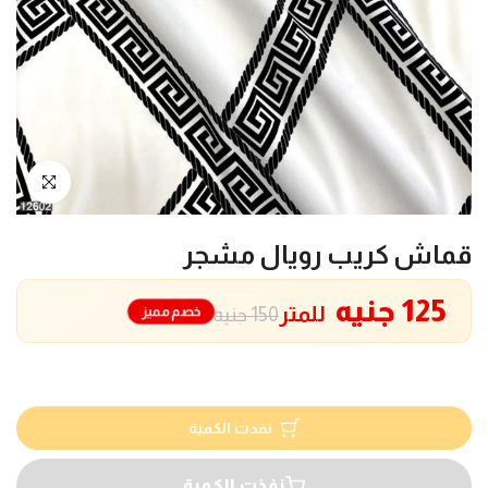
انقر للتكبير
قماش كريب رويال مشجر
125 جنيه
للمتر
خصم مميز
150 جنيه
نفدت الكمية
نفذت الكمية