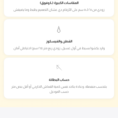
المقاسات الكبيرة (L وفوق)
زودي من ٢٥ لـ٥٠ سم على الأرقام دي عشان التصميم يظبط وما يضيقش
💧
القطن والفيسكوز
وارد يكشوا بسيط في أول غسيل، زودي ربع متر (٢٥ سم) احتياطي أمان
🪡
حساب البطانة
بتتحسب منفصلة، وعادة بتاخد نفس كمية القماش الخارجي أو أقل بنص متر
حسب الموديل