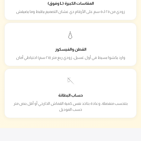
المقاسات الكبيرة (L وفوق)
زودي من ٢٥ لـ٥٠ سم على الأرقام دي عشان التصميم يظبط وما يضيقش
💧
القطن والفيسكوز
وارد يكشوا بسيط في أول غسيل، زودي ربع متر (٢٥ سم) احتياطي أمان
🪡
حساب البطانة
بتتحسب منفصلة، وعادة بتاخد نفس كمية القماش الخارجي أو أقل بنص متر
حسب الموديل