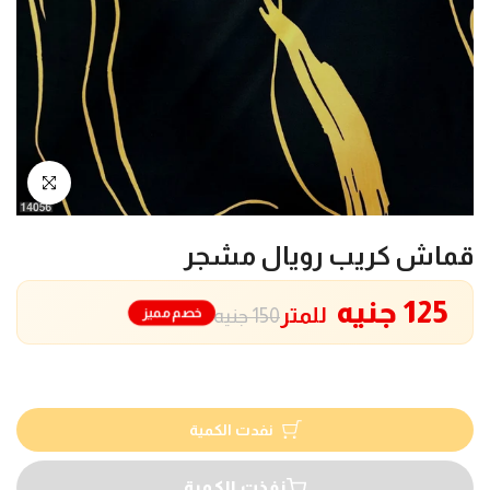
انقر للتكبير
قماش كريب رويال مشجر
125 جنيه
للمتر
خصم مميز
150 جنيه
نفدت الكمية
نفذت الكمية