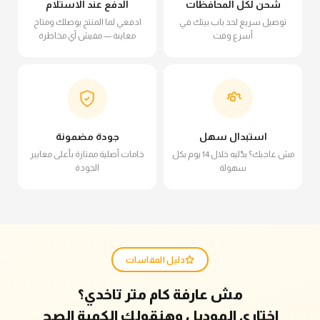
شحن لكل المحافظات
الدفع عند الاستلام
توصيل سريع لحد باب بيتك في
ادفعي لما المنتج يوصلك ومتاح
أسرع وقت
معاينة — مفيش أي مخاطرة
استبدال سهل
جودة مضمونة
مش عاجبك؟ بدّليه خلال 14 يوم بكل
خامات أصلية ممتازة بأعلى معايير
سهولة
الجودة
دليل المقاسات
مش عارفة كام متر تاخدي؟
اختاري الموديل وهنقولك الكمية الصح