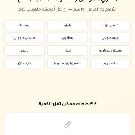
الأرقام دي لعرض ١٥٠ سم — زي كل أقمشة ماهيتاب.كوم
شميز بيزك
بلوزة
جيبة صك
جيبة كلوش
بنطلون
فستان كاجوال
فستان سواريه
بليزر
بالطو
عباية خروج
طقم (بلوزة + جيبة)
كارديجان
⚡ ٣ حاجات ممكن تغيّر الكمية
📏