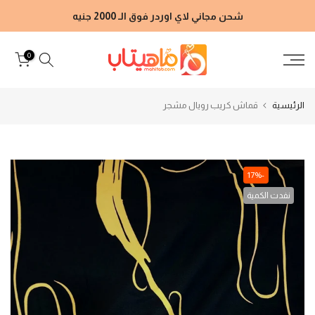
الانتقال
شحن مجاني لاي اوردر فوق الـ 2000 جنيه
إلى
المحتوى
0
الرئيسية
قماش كريب رويال مشجر
-17%
نفدت الكمية