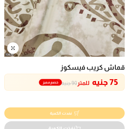
انقر للتكبير
قماش كريب فيسكوز
75 جنيه
للمتر
خصم مميز
90 جنيه
نفدت الكمية
نفذت الكمية