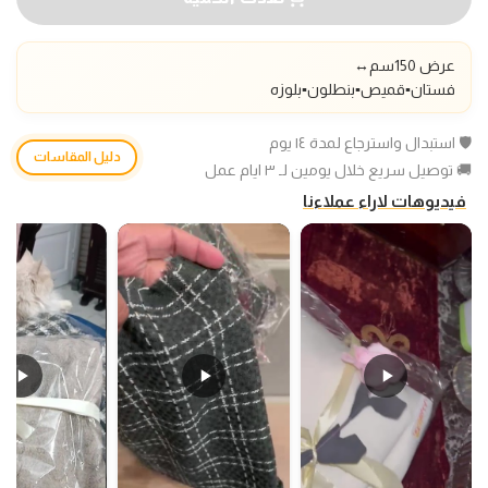
عرض 150سم
↔️
فستان▪️قميص▪️بنطلون▪️بلوزه
🛡️ استبدال واسترجاع لمدة ١٤ يوم
دليل المقاسات
🚚 توصيل سريع خلال يومين لـ ٣ ايام عمل
فيديوهات لاراء عملاءنا