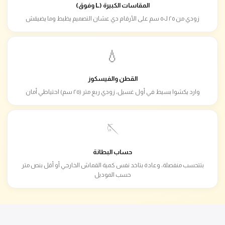
المقاسات الكبيرة (L وفوق)
زودي من ٢٥ لـ٥٠ سم على الأرقام دي عشان التصميم يظبط وما يضيقش
💧
القطن والفيسكوز
وارد يكشوا بسيط في أول غسيل، زودي ربع متر (٢٥ سم) احتياطي أمان
🪡
حساب البطانة
بتتحسب منفصلة، وعادة بتاخد نفس كمية القماش الخارجي أو أقل بنص متر
حسب الموديل