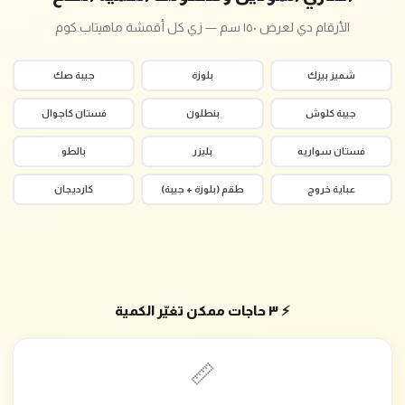
الأرقام دي لعرض ١٥٠ سم — زي كل أقمشة ماهيتاب.كوم
شميز بيزك
بلوزة
جيبة صك
جيبة كلوش
بنطلون
فستان كاجوال
فستان سواريه
بليزر
بالطو
عباية خروج
طقم (بلوزة + جيبة)
كارديجان
⚡ ٣ حاجات ممكن تغيّر الكمية
📏