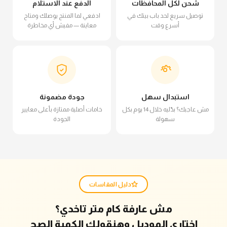
شحن لكل المحافظات
الدفع عند الاستلام
توصيل سريع لحد باب بيتك في
ادفعي لما المنتج يوصلك ومتاح
أسرع وقت
معاينة — مفيش أي مخاطرة
استبدال سهل
جودة مضمونة
مش عاجبك؟ بدّليه خلال 14 يوم بكل
خامات أصلية ممتازة بأعلى معايير
سهولة
الجودة
دليل المقاسات
مش عارفة كام متر تاخدي؟
اختاري الموديل وهنقولك الكمية الصح