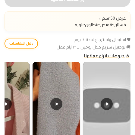
عرض 150سم
↔️
فستان▪️قميص▪️بنطلون▪️بلوزه
🛡️ استبدال واسترجاع لمدة ١٤ يوم
دليل المقاسات
🚚 توصيل سريع خلال يومين لـ ٣ ايام عمل
فيديوهات لاراء عملاءنا