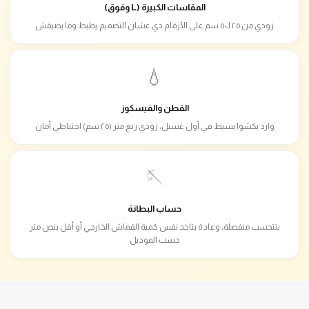
المقاسات الكبيرة (L وفوق)
زودي من ٢٥ لـ٥٠ سم على الأرقام دي عشان التصميم يظبط وما يضيقش
💧
القطن والفيسكوز
وارد يكشوا بسيط في أول غسيل، زودي ربع متر (٢٥ سم) احتياطي أمان
🪡
حساب البطانة
بتتحسب منفصلة، وعادة بتاخد نفس كمية القماش الخارجي أو أقل بنص متر
حسب الموديل