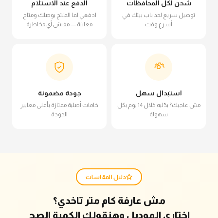
شحن لكل المحافظات
الدفع عند الاستلام
توصيل سريع لحد باب بيتك في
ادفعي لما المنتج يوصلك ومتاح
أسرع وقت
معاينة — مفيش أي مخاطرة
استبدال سهل
جودة مضمونة
مش عاجبك؟ بدّليه خلال 14 يوم بكل
خامات أصلية ممتازة بأعلى معايير
سهولة
الجودة
دليل المقاسات
مش عارفة كام متر تاخدي؟
اختاري الموديل وهنقولك الكمية الصح