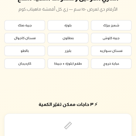
الأرقام دي لعرض ١٥٠ سم — زي كل أقمشة ماهيتاب.كوم
شميز بيزك
بلوزة
جيبة صك
جيبة كلوش
بنطلون
فستان كاجوال
فستان سواريه
بليزر
بالطو
عباية خروج
طقم (بلوزة + جيبة)
كارديجان
⚡ ٣ حاجات ممكن تغيّر الكمية
📏