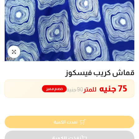
انقر للتكبير
قماش كريب فيسكوز
75 جنيه
للمتر
خصم مميز
90 جنيه
نفدت الكمية
نفذت الكمية