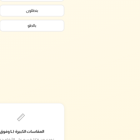
بنطلون
بالطو
📏
المقاسات الكبيرة (L وفوق)
زودي من ٢٥ لـ٥٠ سم على الأرق