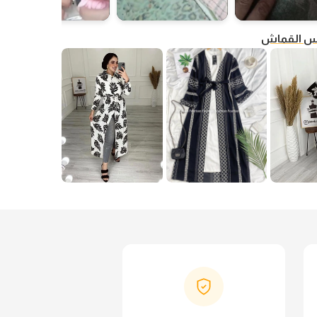
فس القماش