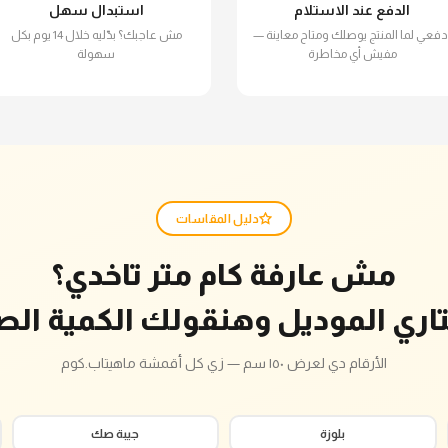
الدفع عند الاستلام
استبدال سهل
دفعي لما المنتج يوصلك ومتاح معاينة —
مش عاجبك؟ بدّليه خلال 14 يوم بكل
مفيش أي مخاطرة
سهولة
دليل المقاسات
مش عارفة كام متر تاخدي؟
تاري الموديل وهنقولك الكمية الص
الأرقام دي لعرض ١٥٠ سم — زي كل أقمشة ماهيتاب.كوم
بلوزة
جيبة صك