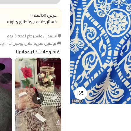
عرض 150سم
↔️
فستان▪️قميص▪️بنطلون▪️بلوزه
🛡️ استبدال واسترجاع لمدة ١٤ يوم
🚚 توصيل سريع خلال يومين لـ ٣ ايام عمل
فيديوهات لاراء عملاءنا
انقر للتكبير