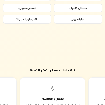
فستان كاجوال
فستان سواريه
عباية خروج
طقم (بلوزة + جيبة)
⚡ ٣ حاجات ممكن تغيّر الكمية
💧
القطن والفيسكوز
ام دي عشان
وارد يكشوا بسيط في أول غسيل، زودي ربع متر
بتتحسب