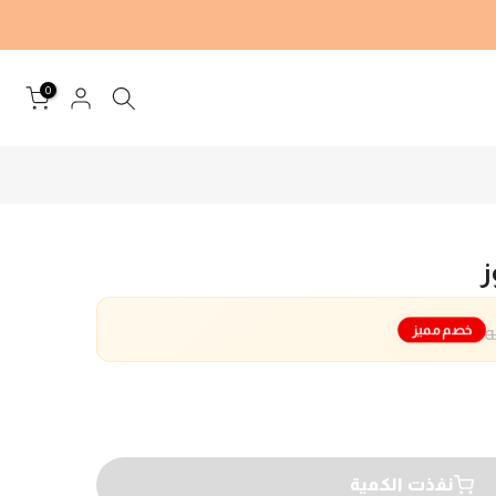
0
ز
خصم مميز
نفذت الكمية