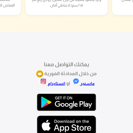
(٢٥ سم) احتياطي أمان
القماش ال
يمكنك التواصل معنا
من خلال المحادثة الفورية
او
ماسنجر
انستاجرام