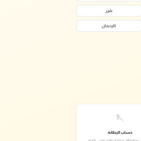
بليزر
كارديجان
🪡
حساب البطانة
 منفصلة، وعادة بتاخد نفس كمية