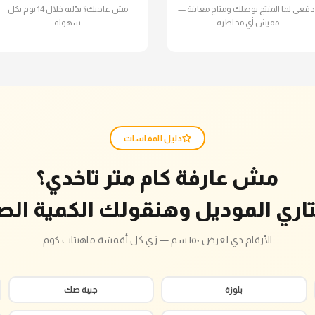
دفعي لما المنتج يوصلك ومتاح معاينة —
مش عاجبك؟ بدّليه خلال 14 يوم بكل
مفيش أي مخاطرة
سهولة
دليل المقاسات
مش عارفة كام متر تاخدي؟
تاري الموديل وهنقولك الكمية الص
الأرقام دي لعرض ١٥٠ سم — زي كل أقمشة ماهيتاب.كوم
بلوزة
جيبة صك