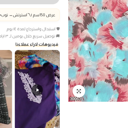
عرض 150سم |〽️استرتش
↔️
توب▪️
🛡️ استبدال واسترجاع لمدة ١٤ يوم
🚚 توصيل سريع خلال يومين لـ ٣ ايام عمل
فيديوهات لاراء عملاءنا
انقر للتكبير