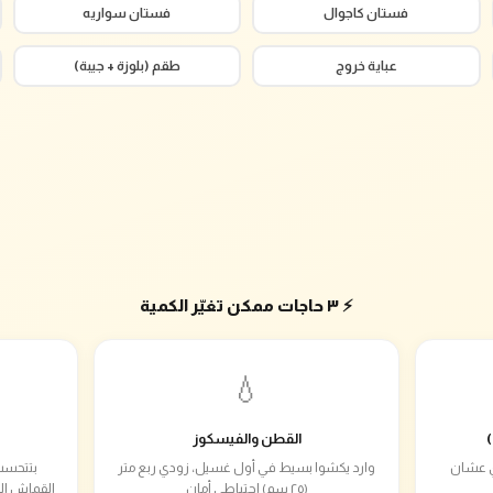
فستان كاجوال
فستان سواريه
عباية خروج
طقم (بلوزة + جيبة)
⚡ ٣ حاجات ممكن تغيّر الكمية
💧
القطن والفيسكوز
ام دي عشان
وارد يكشوا بسيط في أول غسيل، زودي ربع متر
بتتحسب
(٢٥ سم) احتياطي أمان
القماش ال