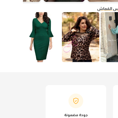
فس القماش
جودة مضمونة