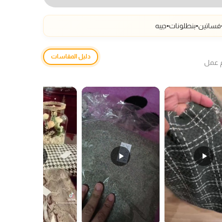
فساتين▪️بنطلونات
▪️جيبه
دليل المقاسات