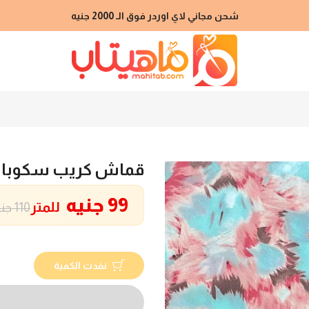
شحن مجاني لاي اوردر فوق الـ 2000 جنيه
قماش كريب سكوبا 
99 جنيه
للمتر
110 جنيه
نفدت الكمية