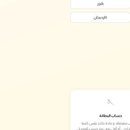
بليزر
كارديجان
🪡
حساب البطانة
 منفصلة، وعادة بتاخد نفس كمية
خارجي أو أقل بنص متر حسب الموديل