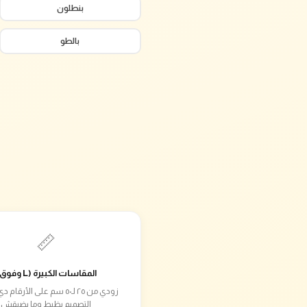
بنطلون
بالطو
📏
المقاسات الكبيرة (L وفوق)
زودي من ٢٥ لـ٥٠ سم على الأرق
التصميم يظبط وما يضيقش