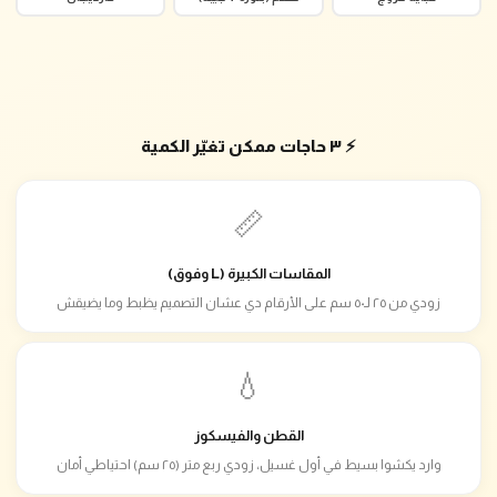
⚡ ٣ حاجات ممكن تغيّر الكمية
📏
المقاسات الكبيرة (L وفوق)
زودي من ٢٥ لـ٥٠ سم على الأرقام دي عشان التصميم يظبط وما يضيقش
💧
القطن والفيسكوز
وارد يكشوا بسيط في أول غسيل، زودي ربع متر (٢٥ سم) احتياطي أمان