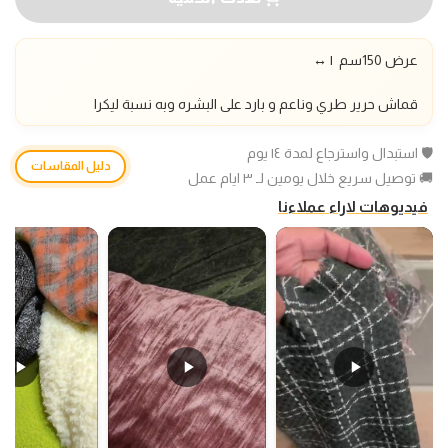
عرض 150سم |
↔️
قماش حرير طري وناعم و بارد على البشره وبه نسبة ليكرا
🛡️ استبدال واسترجاع لمدة ١٤ يوم
دليل المقاسات
🚚 توصيل سريع خلال يومين لـ ٣ ايام عمل
فيديوهات لاراء عملاءنا