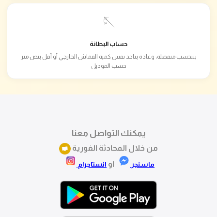
🪡
حساب البطانة
بتتحسب منفصلة، وعادة بتاخد نفس كمية القماش الخارجي أو أقل بنص متر
حسب الموديل
يمكنك التواصل معنا
من خلال المحادثة الفورية
او
ماسنجر
انستاجرام