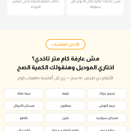
مش عاجبك؟ بدّليه خلال 14 يوم بكل
خامات أصلية ممتازة بأعلى معايير
سهولة
الجودة
دليل المقاسات
مش عارفة كام متر تاخدي؟
اختاري الموديل وهنقولك الكمية الصح
الأرقام دي لعرض ١٥٠ سم — زي كل أقمشة ماهيتاب.كوم
شميز بيزك
بلوزة
جيبة صك
جيبة كلوش
بنطلون
فستان كاجوال
فستان سواريه
بليزر
بالطو
عباية خروج
طقم (بلوزة + جيبة)
كارديجان