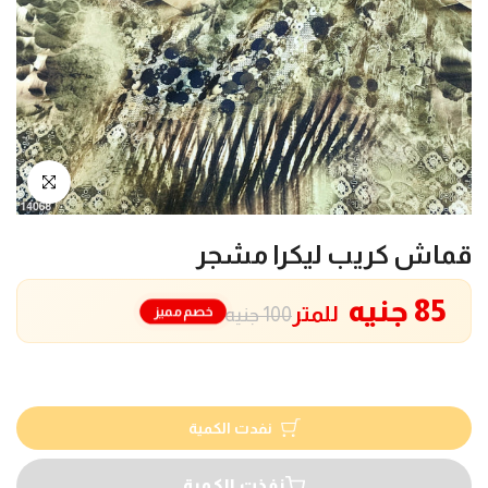
انقر للتكبير
قماش كريب ليكرا مشجر
85 جنيه
للمتر
خصم مميز
100 جنيه
نفدت الكمية
نفذت الكمية