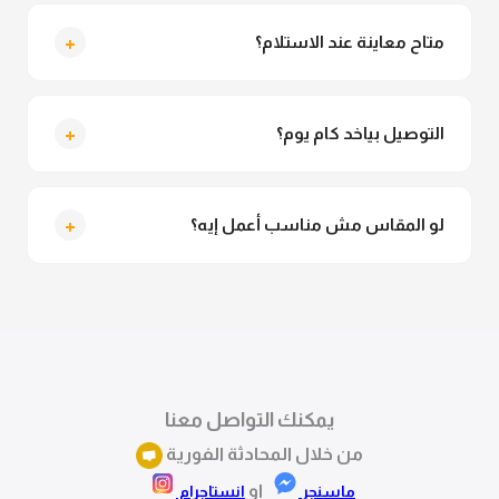
لأ خالص، قماش الكيمونو مش شفاف ومناسب جداً
للمحجبات. تقدري تلبسيه براحتك من غير أي قلق.
+
متاح معاينة عند الاستلام؟
متاح فعلا معاينة عند الاستلام ولو مش مناسبة تقدري
ترفضي الاستلام
+
التوصيل بياخد كام يوم؟
التوصيل للقاهرة والجيزة من 2 لـ 4 أيام عمل. باقي
المحافظات من 3 لـ 6 أيام عمل.
+
لو المقاس مش مناسب أعمل إيه؟
تقدري تستبدلي او تسترجعي المنتج خلال 14 يوم من الاستلام
بكل سهولة. كلمينا علي الموقع او فيسبوك وانستاجرام
وهنسجل الاستبدال فوراً.
يمكنك التواصل معنا
من خلال المحادثة الفورية
او
ماسنجر
انستاجرام