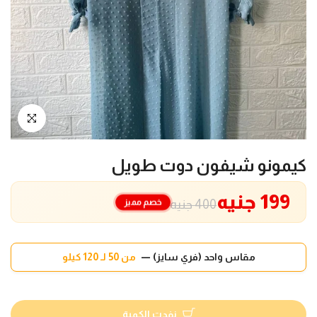
انقر للتكبير
كيمونو شيفون دوت طويل
199 جنيه
خصم مميز
400 جنيه
مقاس واحد (فري سايز) —
من 50 لـ 120 كيلو
نفدت الكمية