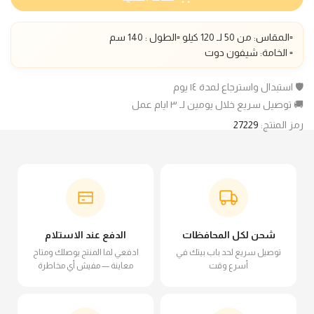
▫️المقاس: من 50 لـ 120 كيلو ▫️الطول : 140 سم
▫️ الخامة: شيفون دوت
🛡️ استبدال واسترجاع لمدة ١٤ يوم
🚚 توصيل سريع خلال يومين لـ ٣ ايام عمل
رمز المنتج:
27229
شحن لكل المحافظات
الدفع عند الاستلام
توصيل سريع لحد باب بيتك في
ادفعي لما المنتج يوصلك ومتاح
أسرع وقت
معاينة — مفيش أي مخاطرة