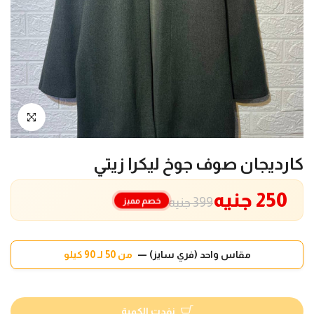
انقر للتكبير
كارديجان صوف جوخ ليكرا زيتي
250 جنيه
خصم مميز
399 جنيه
مقاس واحد (فري سايز) —
من 50 لـ 90 كيلو
نفدت الكمية