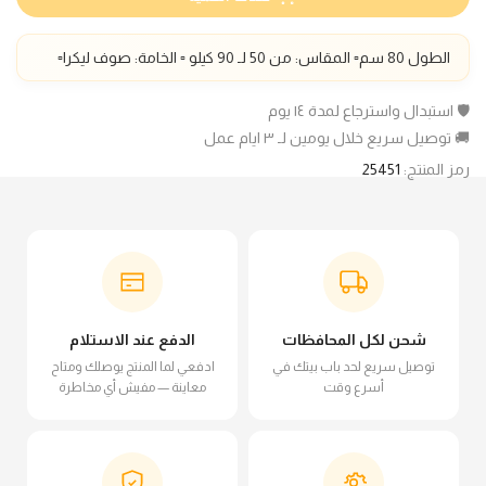
الطول 80 سم▫️ المقاس: من 50 لـ 90 كيلو ▫️ الخامة: صوف ليكرا▫️
🛡️ استبدال واسترجاع لمدة ١٤ يوم
🚚 توصيل سريع خلال يومين لـ ٣ ايام عمل
رمز المنتج:
25451
شحن لكل المحافظات
الدفع عند الاستلام
توصيل سريع لحد باب بيتك في
ادفعي لما المنتج يوصلك ومتاح
أسرع وقت
معاينة — مفيش أي مخاطرة