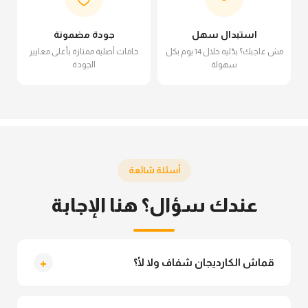
استبدال سهل
جودة مضمونة
مش عاجبك؟ بدّليه خلال 14 يوم بكل
خامات أصلية ممتازة بأعلى معايير
سهولة
الجودة
أسئلة شائعة
عندك سؤال؟ هنا الإجابة
+
قماش الكارديجان شفاف ولا لأ؟
لأ خالص، قماش الكارديجان مش شفاف ومناسب جداً