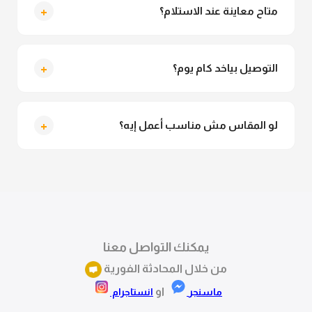
للمحجبات. تقدري تلبسيه براحتك من غير أي قلق.
+
متاح معاينة عند الاستلام؟
متاح فعلا معاينة عند الاستلام ولو مش مناسبة تقدري
ترفضي الاستلام
+
التوصيل بياخد كام يوم؟
التوصيل للقاهرة والجيزة من 2 لـ 4 أيام عمل. باقي
المحافظات من 3 لـ 6 أيام عمل.
+
لو المقاس مش مناسب أعمل إيه؟
تقدري تستبدلي او تسترجعي المنتج خلال 14 يوم من الاستلام
بكل سهولة. كلمينا علي الموقع او فيسبوك وانستاجرام
وهنسجل الاستبدال فوراً.
يمكنك التواصل معنا
من خلال المحادثة الفورية
او
ماسنجر
انستاجرام