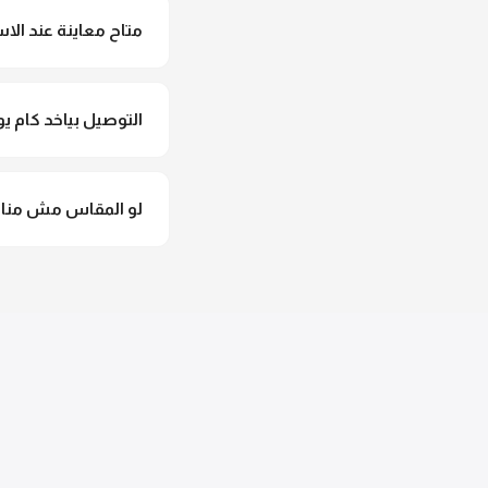
متاح معاينة عند الاس
متاح فعلا معاينة عند 
التوصيل بياخد كام يو
التوصيل للقاهرة والجيزة من 2 لـ 4 أيام عمل. باقي المحافظات من 
لو المقاس مش مناس
وهنسجل الاستبدال فورا