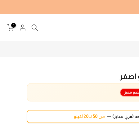
0
 اصفر
صم مميز
د (فري سايز) —
من 50 لـ 120كيلو