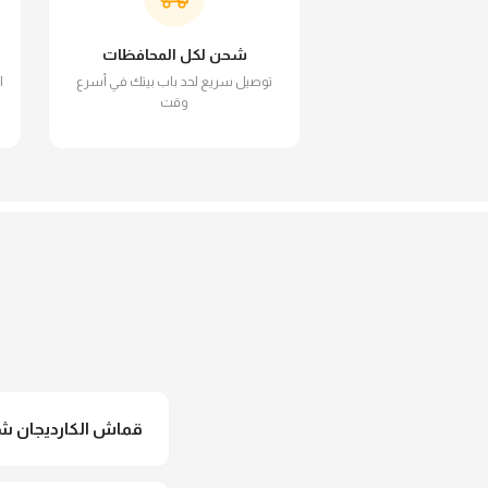
شحن لكل المحافظات
توصيل سريع لحد باب بيتك في أسرع
ا
وقت
قماش الكارديجان شف
لأ خالص، قماش الكاردي