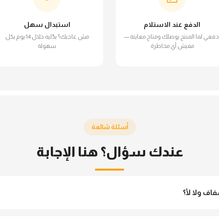
الدفع عند الاستلام
استبدال سهل
دفعي لما المنتج يوصلك ومتاح معاينة —
مش عاجبك؟ بدّليه خلال 14 يوم بكل
مفيش أي مخاطرة
سهولة
أسئلة شائعة
عندك سؤال؟ هنا الإجابة
اف ولا لأ؟
جان مش شفاف ومناسب جداً للمحجبات. تقدري تلبسيه براحتك من غير أي قلق.