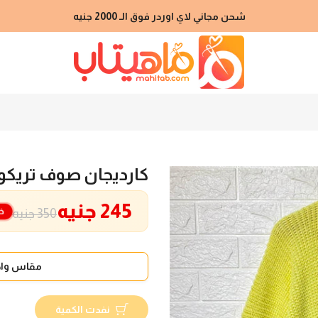
شحن مجاني لاي اوردر فوق الـ 2000 جنيه
كارديجان صوف تريكو
245 جنيه
خ
350 جنيه
مقاس واح
نفدت الكمية