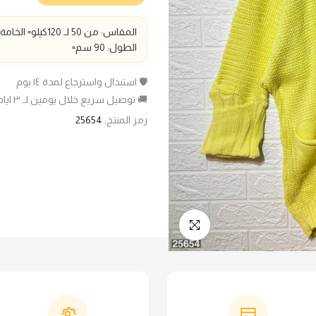
المقاس: من 50 لـ
120كيلو▫️ الخامة:صوف تقيل تريكو ليكرا ▫️
الطول: 90
سم
▫️
🛡️ استبدال واسترجاع لمدة ١٤ يوم
🚚 توصيل سريع خلال يومين لـ ٣ ايام عمل
رمز المنتج:
25654
انقر للتكبير