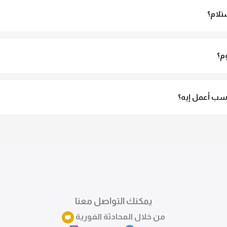
تلام؟
الاستلام ولو مش مناسبة تقدري ترفضي الاستلام
م؟
3 لـ 6 أيام عمل.
ب أعمل إيه؟
تقدري تستبدلي او تسترجعي المنتج خلال 14 يوم من الاستلام بكل سهولة. كلمينا علي الموقع 
ً.
يمكنك التواصل معنا
من خلال المحادثة الفورية