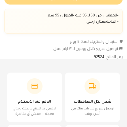
▫️المقاس: من 50 لـ 95 كيلو ▫️الطول : 95 سم
▫️ الخامة:ستان ارمني
🛡️ استبدال واسترجاع لمدة ١٤ يوم
🚚 توصيل سريع خلال يومين لـ ٣ ايام عمل
رمز المنتج:
92524
شحن لكل المحافظات
الدفع عند الاستلام
توصيل سريع لحد باب بيتك في
ادفعي لما المنتج يوصلك ومتاح
أسرع وقت
معاينة — مفيش أي مخاطرة