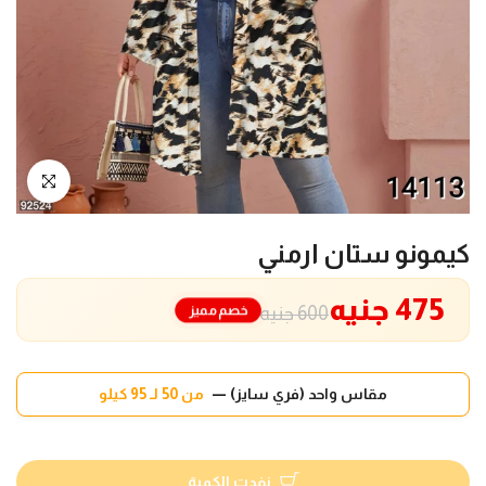
انقر للتكبير
كيمونو ستان ارمني
475 جنيه
خصم مميز
600 جنيه
مقاس واحد (فري سايز) —
من 50 لـ 95 كيلو
نفدت الكمية