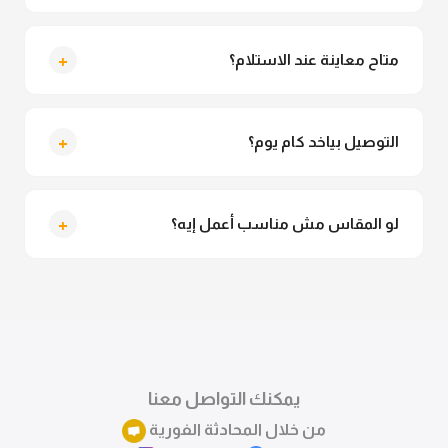
لأ خالص، قماش الكيمونو مش شفاف ومناسب جداً
للمحجبات. تقدري تلبسيه براحتك من غير أي قلق.
+
متاح معاينة عند الاستلام؟
متاح فعلا معاينة عند الاستلام ولو مش مناسبة تقدري
ترفضي الاستلام
+
التوصيل بياخد كام يوم؟
التوصيل للقاهرة والجيزة من 2 لـ 4 أيام عمل. باقي
المحافظات من 3 لـ 6 أيام عمل.
+
لو المقاس مش مناسب أعمل إيه؟
تقدري تستبدلي او تسترجعي المنتج خلال 14 يوم من الاستلام
بكل سهولة. كلمينا علي الموقع او فيسبوك وانستاجرام
وهنسجل الاستبدال فوراً.
يمكنك التواصل معنا
من خلال المحادثة الفورية