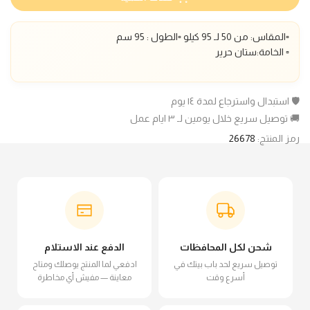
▫️المقاس: من 50 لـ 95 كيلو ▫️الطول : 95 سم
▫️ الخامة:ستان حرير
🛡️ استبدال واسترجاع لمدة ١٤ يوم
🚚 توصيل سريع خلال يومين لـ ٣ ايام عمل
رمز المنتج:
26678
شحن لكل المحافظات
الدفع عند الاستلام
توصيل سريع لحد باب بيتك في
ادفعي لما المنتج يوصلك ومتاح
أسرع وقت
معاينة — مفيش أي مخاطرة