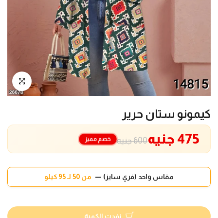
انقر للتكبير
كيمونو ستان حرير
475 جنيه
خصم مميز
600 جنيه
مقاس واحد (فري سايز) —
من 50 لـ 95 كيلو
نفدت الكمية