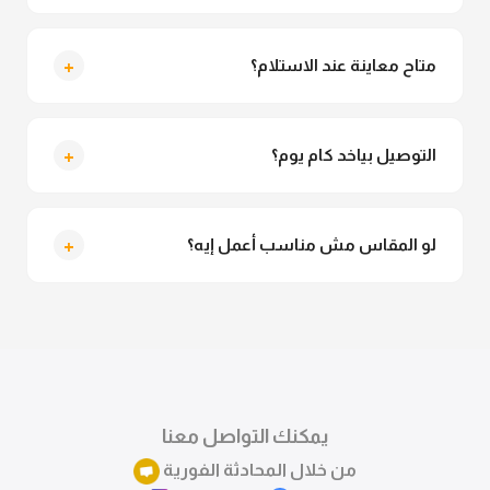
لأ خالص، قماش الكيمونو مش شفاف ومناسب جداً
للمحجبات. تقدري تلبسيه براحتك من غير أي قلق.
+
متاح معاينة عند الاستلام؟
متاح فعلا معاينة عند الاستلام ولو مش مناسبة تقدري
ترفضي الاستلام
+
التوصيل بياخد كام يوم؟
التوصيل للقاهرة والجيزة من 2 لـ 4 أيام عمل. باقي
المحافظات من 3 لـ 6 أيام عمل.
+
لو المقاس مش مناسب أعمل إيه؟
تقدري تستبدلي او تسترجعي المنتج خلال 14 يوم من الاستلام
بكل سهولة. كلمينا علي الموقع او فيسبوك وانستاجرام
وهنسجل الاستبدال فوراً.
يمكنك التواصل معنا
من خلال المحادثة الفورية