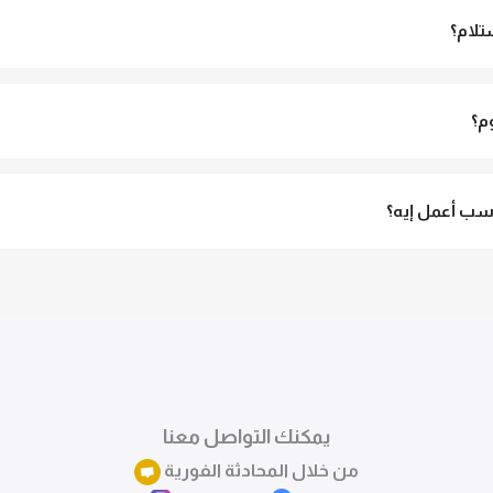
تلام؟
الاستلام ولو مش مناسبة تقدري ترفضي الاستلام
م؟
3 لـ 6 أيام عمل.
ب أعمل إيه؟
تقدري تستبدلي او تسترجعي المنتج خلال 14 يوم من الاستلام بكل سهولة. كلمينا علي الموقع 
ً.
يمكنك التواصل معنا
من خلال المحادثة الفورية