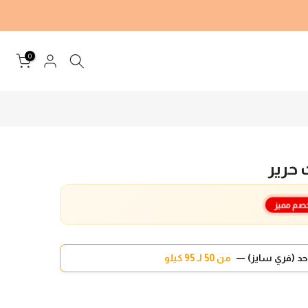
0
حرير
صم مميز
د (فري سايز) —
من 50 لـ 95 كيلو