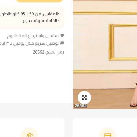
▫️المقاس: من 50 لـ 95 كيلو ▫️الطول : 140سم
▫️ الخامة: سوفت حرير
🛡️ استبدال واسترجاع لمدة ١٤ يوم
🚚 توصيل سريع خلال يومين لـ ٣ ايام عمل
رمز المنتج:
26562
انقر للتكبير