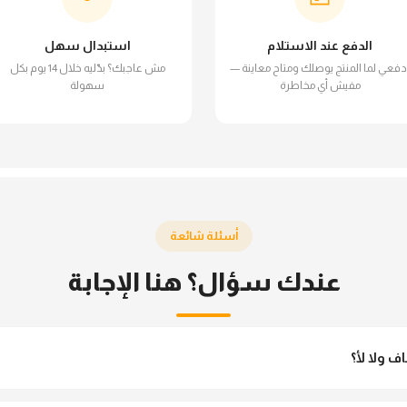
الدفع عند الاستلام
استبدال سهل
دفعي لما المنتج يوصلك ومتاح معاينة —
مش عاجبك؟ بدّليه خلال 14 يوم بكل
مفيش أي مخاطرة
سهولة
أسئلة شائعة
عندك سؤال؟ هنا الإجابة
 ولا لأ؟
نو مش شفاف ومناسب جداً للمحجبات. تقدري تلبسيه براحتك من غير أي قلق.