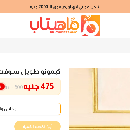
شحن مجاني لاي اوردر فوق الـ 2000 جنيه
كيمونو طويل سوفت 
475 جنيه
خ
600 جنيه
مقاس واح
نفدت الكمية