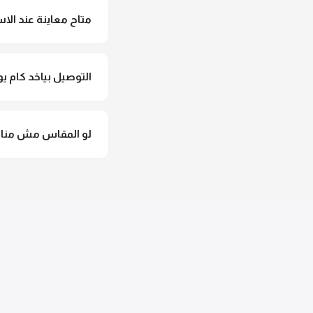
متاح معاينة عند الاس
متاح فعلا معاينة عند 
التوصيل بياخد كام يو
التوصيل للقاهرة والجيزة من 2 لـ 4 أيام عمل. باقي المحافظات من 
لو المقاس مش مناس
وهنسجل الاستبدال فورا