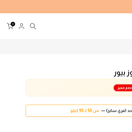
0
 بيور
صم مميز
د (فري سايز) —
من 50 لـ 95 كيلو