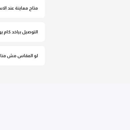
متاح معاينة عند الاس
متاح فعلا معاينة عند 
التوصيل بياخد كام يو
التوصيل للقاهرة والجيزة من 2 لـ 4 أيام عمل. باقي المحافظات من 
لو المقاس مش مناس
وهنسجل الاستبدال فورا