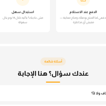
الدفع عند الاستلام
استبدال سهل
دفعي لما المنتج يوصلك ومتاح معاينة —
مش عاجبك؟ بدّليه خلال 14 يوم بكل
مفيش أي مخاطرة
سهولة
أسئلة شائعة
عندك سؤال؟ هنا الإجابة
 ولا لأ؟
نو مش شفاف ومناسب جداً للمحجبات. تقدري تلبسيه براحتك من غير أي قلق.