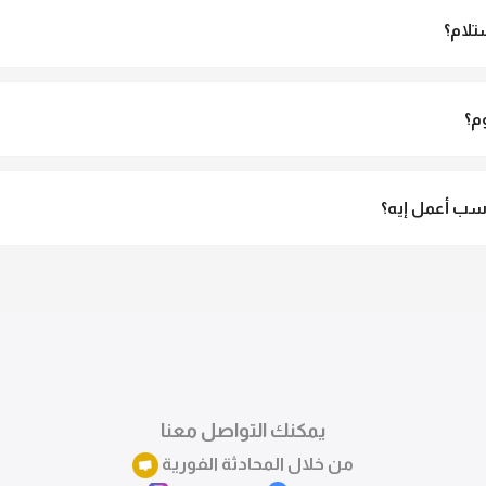
تلام؟
الاستلام ولو مش مناسبة تقدري ترفضي الاستلام
م؟
3 لـ 6 أيام عمل.
ب أعمل إيه؟
تقدري تستبدلي او تسترجعي المنتج خلال 14 يوم من الاستلام بكل سهولة. كلمينا علي الموقع 
ً.
يمكنك التواصل معنا
من خلال المحادثة الفورية