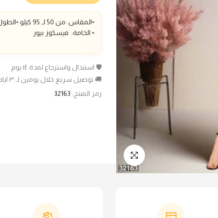
▫️المقاس: من 50 لـ 95 كيلو ▫️الطول : 140سم
▫️ الخامة: فيسكوز بيور
🛡️ استبدال واسترجاع لمدة ١٤ يوم
🚚 توصيل سريع خلال يومين لـ ٣ ايام عمل
رمز المنتج:
32163
انقر للتكبير