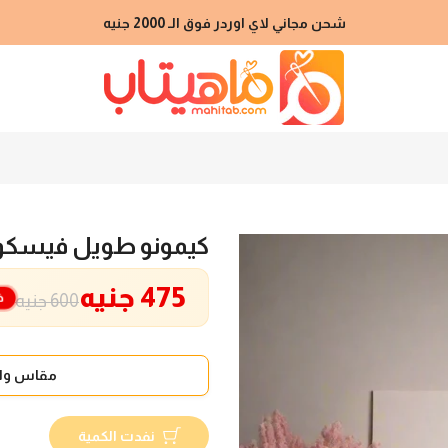
شحن مجاني لاي اوردر فوق الـ 2000 جنيه
كيمونو طويل فيسكوز
475 جنيه
خ
600 جنيه
مقاس واح
نفدت الكمية