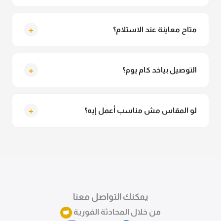
لأ خالص، قماش الكيمونو مش شفاف ومناسب جداً
للمحجبات. تقدري تلبسيه براحتك من غير أي قلق.
+
متاح معاينة عند الاستلام؟
متاح فعلا معاينة عند الاستلام ولو مش مناسبة تقدري
ترفضي الاستلام
+
التوصيل بياخد كام يوم؟
التوصيل للقاهرة والجيزة من 2 لـ 4 أيام عمل. باقي
المحافظات من 3 لـ 6 أيام عمل.
+
لو المقاس مش مناسب أعمل إيه؟
تقدري تستبدلي او تسترجعي المنتج خلال 14 يوم من الاستلام
بكل سهولة. كلمينا علي الموقع او فيسبوك وانستاجرام
وهنسجل الاستبدال فوراً.
يمكنك التواصل معنا
من خلال المحادثة الفورية