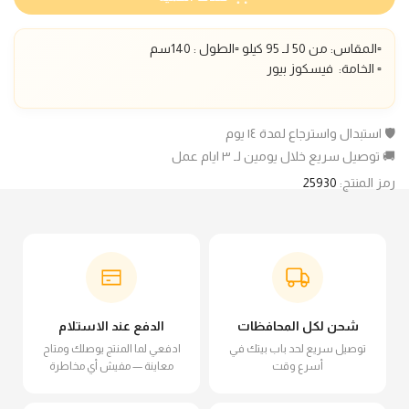
▫️المقاس: من 50 لـ 95 كيلو ▫️الطول : 140سم
▫️ الخامة: فيسكوز بيور
🛡️ استبدال واسترجاع لمدة ١٤ يوم
🚚 توصيل سريع خلال يومين لـ ٣ ايام عمل
رمز المنتج:
25930
شحن لكل المحافظات
الدفع عند الاستلام
توصيل سريع لحد باب بيتك في
ادفعي لما المنتج يوصلك ومتاح
أسرع وقت
معاينة — مفيش أي مخاطرة