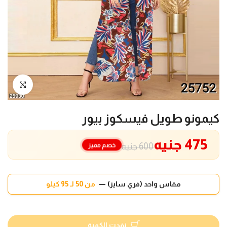
انقر للتكبير
كيمونو طويل فيسكوز بيور
475 جنيه
خصم مميز
600 جنيه
مقاس واحد (فري سايز) —
من 50 لـ 95 كيلو
نفدت الكمية