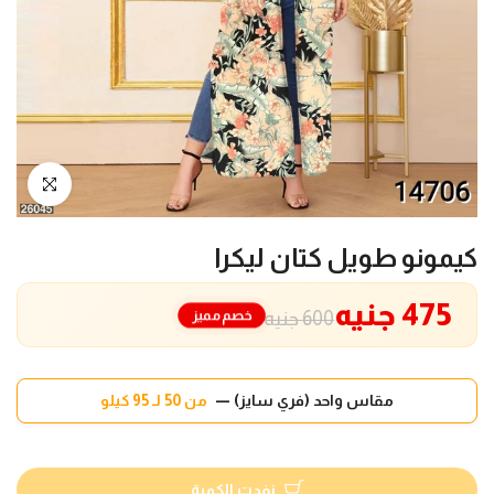
انقر للتكبير
كيمونو طويل كتان ليكرا
475 جنيه
خصم مميز
600 جنيه
مقاس واحد (فري سايز) —
من 50 لـ 95 كيلو
نفدت الكمية