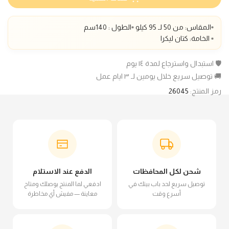
▫️المقاس: من 50 لـ 95 كيلو ▫️الطول : 140سم
▫️ الخامة: كتان ليكرا
🛡️ استبدال واسترجاع لمدة ١٤ يوم
🚚 توصيل سريع خلال يومين لـ ٣ ايام عمل
رمز المنتج:
26045
شحن لكل المحافظات
الدفع عند الاستلام
توصيل سريع لحد باب بيتك في
ادفعي لما المنتج يوصلك ومتاح
أسرع وقت
معاينة — مفيش أي مخاطرة