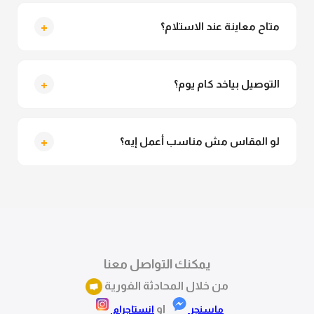
لأ خالص، قماش الكيمونو مش شفاف ومناسب جداً
للمحجبات. تقدري تلبسيه براحتك من غير أي قلق.
+
متاح معاينة عند الاستلام؟
متاح فعلا معاينة عند الاستلام ولو مش مناسبة تقدري
ترفضي الاستلام
+
التوصيل بياخد كام يوم؟
التوصيل للقاهرة والجيزة من 2 لـ 4 أيام عمل. باقي
المحافظات من 3 لـ 6 أيام عمل.
+
لو المقاس مش مناسب أعمل إيه؟
تقدري تستبدلي او تسترجعي المنتج خلال 14 يوم من الاستلام
بكل سهولة. كلمينا علي الموقع او فيسبوك وانستاجرام
وهنسجل الاستبدال فوراً.
يمكنك التواصل معنا
من خلال المحادثة الفورية
او
ماسنجر
انستاجرام