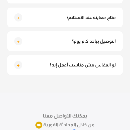
لأ خالص، قماش الكيمونو مش شفاف ومناسب جداً
للمحجبات. تقدري تلبسيه براحتك من غير أي قلق.
+
متاح معاينة عند الاستلام؟
متاح فعلا معاينة عند الاستلام ولو مش مناسبة تقدري
ترفضي الاستلام
+
التوصيل بياخد كام يوم؟
التوصيل للقاهرة والجيزة من 2 لـ 4 أيام عمل. باقي
المحافظات من 3 لـ 6 أيام عمل.
+
لو المقاس مش مناسب أعمل إيه؟
تقدري تستبدلي او تسترجعي المنتج خلال 14 يوم من الاستلام
بكل سهولة. كلمينا علي الموقع او فيسبوك وانستاجرام
وهنسجل الاستبدال فوراً.
يمكنك التواصل معنا
من خلال المحادثة الفورية