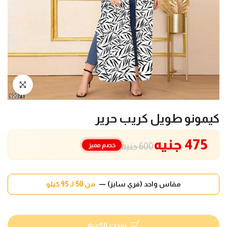
انقر للتكبير
كيمونو طويل كريب حرير
475 جنيه
خصم مميز
600 جنيه
مقاس واحد (فري سايز) —
من 50 لـ 95 كيلو
نفدت الكمية