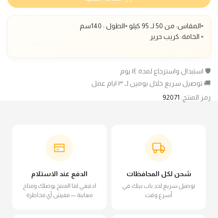
▫️المقاس: من 50 لـ 95 كيلو ▫️الطول : 140سم
▫️ الخامة: كريب حرير
🛡️ استبدال واسترجاع لمدة ١٤ يوم
🚚 توصيل سريع خلال يومين لـ ٣ ايام عمل
رمز المنتج:
92071
شحن لكل المحافظات
الدفع عند الاستلام
توصيل سريع لحد باب بيتك في
ادفعي لما المنتج يوصلك ومتاح
أسرع وقت
معاينة — مفيش أي مخاطرة