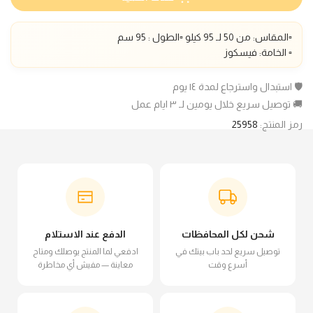
▫️المقاس: من 50 لـ 95 كيلو ▫️الطول : 95 سم
▫️ الخامة: فيسكوز
🛡️ استبدال واسترجاع لمدة ١٤ يوم
🚚 توصيل سريع خلال يومين لـ ٣ ايام عمل
رمز المنتج:
25958
شحن لكل المحافظات
الدفع عند الاستلام
توصيل سريع لحد باب بيتك في
ادفعي لما المنتج يوصلك ومتاح
أسرع وقت
معاينة — مفيش أي مخاطرة