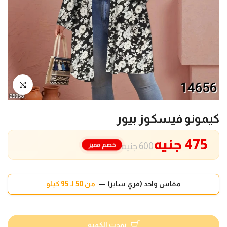
انقر للتكبير
كيمونو فيسكوز بيور
475 جنيه
خصم مميز
600 جنيه
مقاس واحد (فري سايز) —
من 50 لـ 95 كيلو
نفدت الكمية