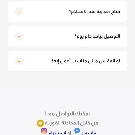
لأ خالص، قماش الكيمونو مش شفاف ومناسب جداً
للمحجبات. تقدري تلبسيه براحتك من غير أي قلق.
+
متاح معاينة عند الاستلام؟
متاح فعلا معاينة عند الاستلام ولو مش مناسبة تقدري
ترفضي الاستلام
+
التوصيل بياخد كام يوم؟
التوصيل للقاهرة والجيزة من 2 لـ 4 أيام عمل. باقي
المحافظات من 3 لـ 6 أيام عمل.
+
لو المقاس مش مناسب أعمل إيه؟
تقدري تستبدلي او تسترجعي المنتج خلال 14 يوم من الاستلام
بكل سهولة. كلمينا علي الموقع او فيسبوك وانستاجرام
وهنسجل الاستبدال فوراً.
يمكنك التواصل معنا
من خلال المحادثة الفورية
او
ماسنجر
انستاجرام