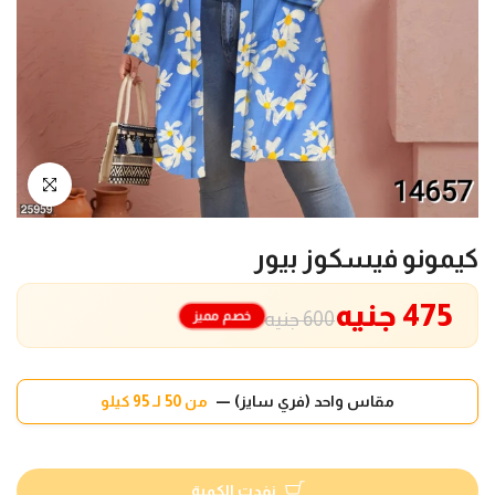
انقر للتكبير
كيمونو فيسكوز بيور
475 جنيه
خصم مميز
600 جنيه
مقاس واحد (فري سايز) —
من 50 لـ 95 كيلو
نفدت الكمية