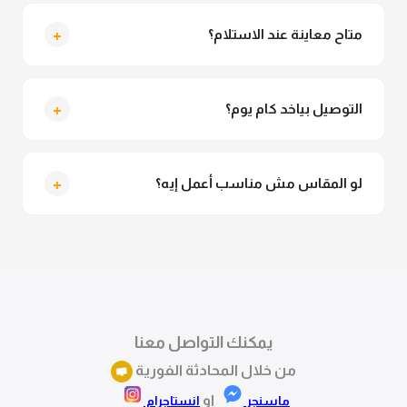
لأ خالص، قماش الكيمونو مش شفاف ومناسب جداً
للمحجبات. تقدري تلبسيه براحتك من غير أي قلق.
+
متاح معاينة عند الاستلام؟
متاح فعلا معاينة عند الاستلام ولو مش مناسبة تقدري
ترفضي الاستلام
+
التوصيل بياخد كام يوم؟
التوصيل للقاهرة والجيزة من 2 لـ 4 أيام عمل. باقي
المحافظات من 3 لـ 6 أيام عمل.
+
لو المقاس مش مناسب أعمل إيه؟
تقدري تستبدلي او تسترجعي المنتج خلال 14 يوم من الاستلام
بكل سهولة. كلمينا علي الموقع او فيسبوك وانستاجرام
وهنسجل الاستبدال فوراً.
يمكنك التواصل معنا
من خلال المحادثة الفورية
او
ماسنجر
انستاجرام