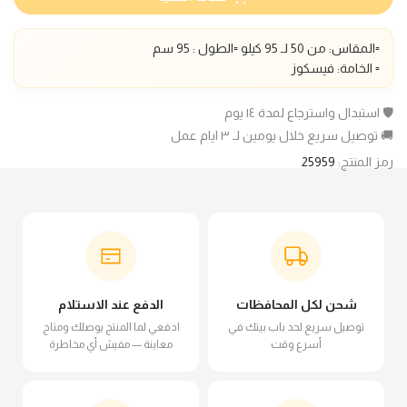
▫️المقاس: من 50 لـ 95 كيلو ▫️الطول : 95 سم
▫️ الخامة: فيسكوز
🛡️ استبدال واسترجاع لمدة ١٤ يوم
🚚 توصيل سريع خلال يومين لـ ٣ ايام عمل
رمز المنتج:
25959
شحن لكل المحافظات
الدفع عند الاستلام
توصيل سريع لحد باب بيتك في
ادفعي لما المنتج يوصلك ومتاح
أسرع وقت
معاينة — مفيش أي مخاطرة