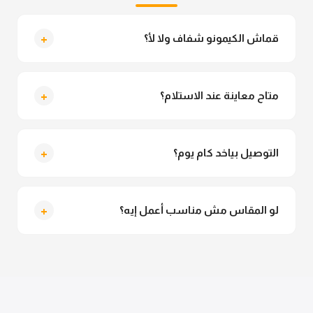
+
قماش الكيمونو شفاف ولا لأ؟
لأ خالص، قماش الكيمونو مش شفاف ومناسب جداً
للمحجبات. تقدري تلبسيه براحتك من غير أي قلق.
+
متاح معاينة عند الاستلام؟
متاح فعلا معاينة عند الاستلام ولو مش مناسبة تقدري
ترفضي الاستلام
+
التوصيل بياخد كام يوم؟
التوصيل للقاهرة والجيزة من 2 لـ 4 أيام عمل. باقي
المحافظات من 3 لـ 6 أيام عمل.
+
لو المقاس مش مناسب أعمل إيه؟
تقدري تستبدلي او تسترجعي المنتج خلال 14 يوم من الاستلام
بكل سهولة. كلمينا علي الموقع او فيسبوك وانستاجرام
وهنسجل الاستبدال فوراً.