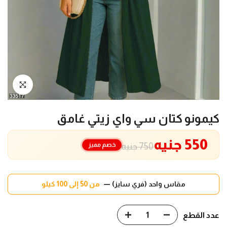
انقر للتكبير
كيمونو كتان سي واي زيتي غامق
550 جنيه
خصم مميز
750 جنيه
مقاس واحد (فري سايز) —
من 50 إلى 100 كيلو
عدد القطع