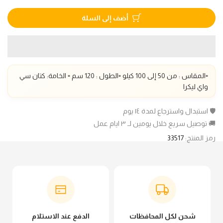
أضف إلى السلة
▫️المقاس :
من 50 إلى 100 كيلو
▫️الطول : 120 سم
▫️ الخامة: كتان سي
واي ليكرا
🛡️ استبدال واسترجاع لمدة ١٤ يوم
🚚 توصيل سريع خلال يومين لـ ٣ ايام عمل
رمز المنتج:
33517
شحن لكل المحافظات
الدفع عند الاستلام