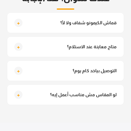
+
قماش الكيمونو شفاف ولا لأ؟
لأ خالص، قماش الكيمونو مش شفاف ومناسب جداً
للمحجبات. تقدري تلبسيه براحتك من غير أي قلق.
+
متاح معاينة عند الاستلام؟
متاح فعلا معاينة عند الاستلام ولو مش مناسبة تقدري
ترفضي الاستلام
+
التوصيل بياخد كام يوم؟
التوصيل للقاهرة والجيزة من 2 لـ 4 أيام عمل. باقي
المحافظات من 3 لـ 6 أيام عمل.
+
لو المقاس مش مناسب أعمل إيه؟
تقدري تستبدلي او تسترجعي المنتج خلال 14 يوم من الاستلام
بكل سهولة. كلمينا علي الموقع او فيسبوك وانستاجرام
وهنسجل الاستبدال فوراً.