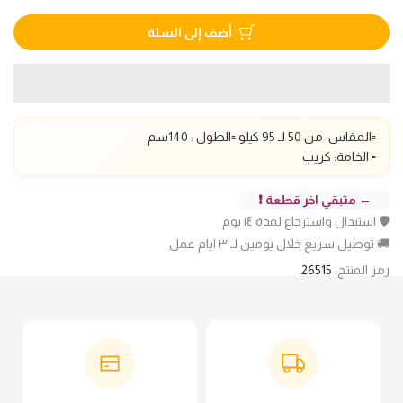
أضف إلى السلة
▫️المقاس: من 50 لـ 95 كيلو ▫️الطول : 140سم
▫️ الخامة: كريب
← متبقي اخر قطعة ❗
🛡️ استبدال واسترجاع لمدة ١٤ يوم
🚚 توصيل سريع خلال يومين لـ ٣ ايام عمل
رمز المنتج:
26515