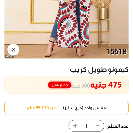
انقر للتكبير
كيمونو طويل كريب
475 جنيه
خصم مميز
600 جنيه
مقاس واحد (فري سايز) —
من 50 لـ 95 كيلو
عدد القطع